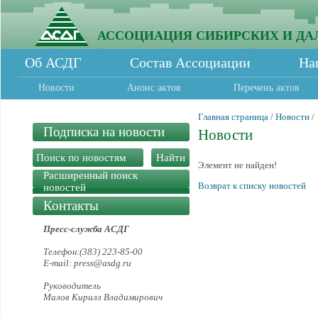
АССОЦИАЦИЯ СИБИРСКИХ И ДА
Об АСДГ
Состав Ассоциации
На
Новости
Анонс актов
Перечень актов
Главная страница
/
Новости
/
Подписка на новости
Новости
Элемент не найден!
Расширенный поиск
Возврат к списку новостей
новостей
Контакты
Пресс-служба АСДГ
Телефон:(383) 223-85-00
E-mail: press@asdg.ru
Руководитель
Малов Кирилл Владимирович