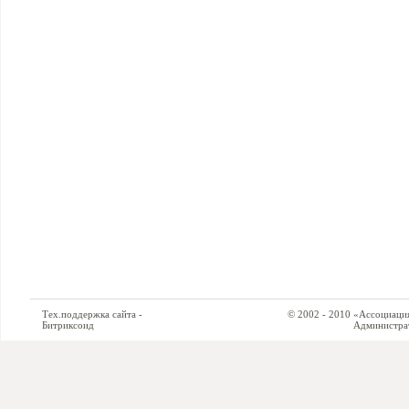
Тех.поддержка сайта -
© 2002 - 2010 «Ассоциация си
Битриксоид
Администратор