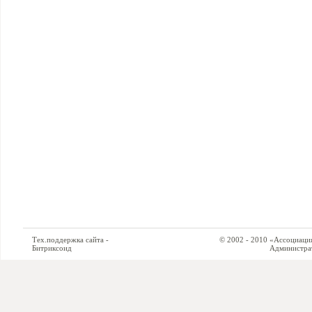
Тех.поддержка сайта -
© 2002 - 2010 «Ассоциация си
Битриксоид
Администратор