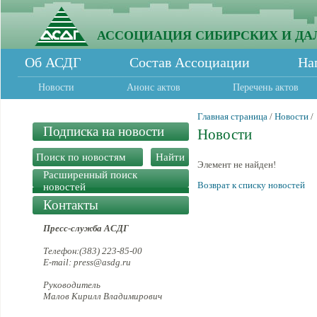
АССОЦИАЦИЯ СИБИРСКИХ И ДА
Об АСДГ
Состав Ассоциации
На
Новости
Анонс актов
Перечень актов
Главная страница
/
Новости
/
Подписка на новости
Новости
Элемент не найден!
Расширенный поиск
Возврат к списку новостей
новостей
Контакты
Пресс-служба АСДГ
Телефон:(383) 223-85-00
E-mail: press@asdg.ru
Руководитель
Малов Кирилл Владимирович