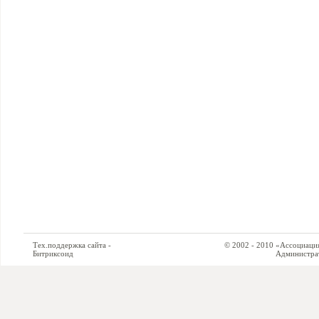
Тех.поддержка сайта -
© 2002 - 2010 «Ассоциация си
Битриксоид
Администратор