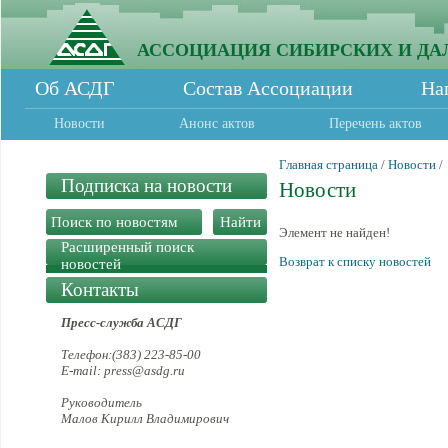
АССОЦИАЦИЯ СИБИРСКИХ И ДА
Об АСДГ
Состав Ассоциации
На
Новости
Анонс актов
Перечень актов
Главная страница
/
Новости
/
Подписка на новости
Новости
Элемент не найден!
Расширенный поиск
Возврат к списку новостей
новостей
Контакты
Пресс-служба АСДГ
Телефон:(383) 223-85-00
E-mail: press@asdg.ru
Руководитель
Малов Кирилл Владимирович