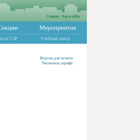
Главная
Карта сайта
Секции
Мероприятия
тели СЭР
Учебный центр
Версия для печати
Увеличить шрифт