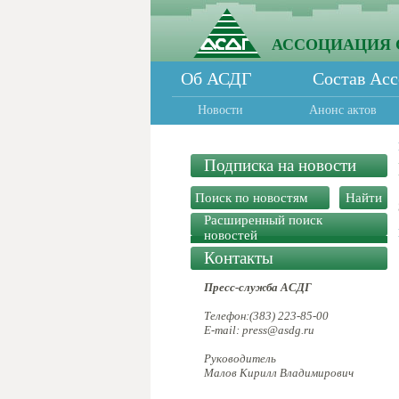
АССОЦИАЦИЯ 
Об АСДГ
Состав Ас
Новости
Анонс актов
Подписка на новости
Расширенный поиск
новостей
Контакты
Пресс-служба АСДГ
Телефон:(383) 223-85-00
E-mail: press@asdg.ru
Руководитель
Малов Кирилл Владимирович