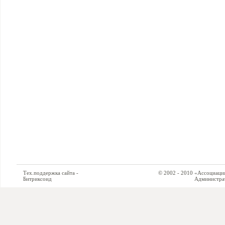
Тех.поддержка сайта -
© 2002 - 2010 «Ассоциация си
Битриксоид
Администратор