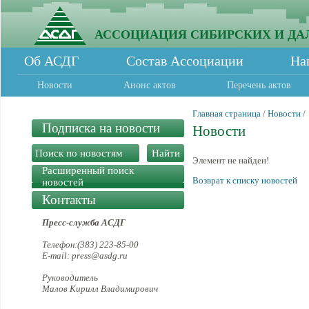
АССОЦИАЦИЯ СИБИРСКИХ И ДА
Об АСДГ
Состав Ассоциации
На
Новости
Анонс актов
Перечень актов
Главная страница
/
Новости
/
Подписка на новости
Новости
Элемент не найден!
Расширенный поиск
Возврат к списку новостей
новостей
Контакты
Пресс-служба АСДГ
Телефон:(383) 223-85-00
E-mail: press@asdg.ru
Руководитель
Малов Кирилл Владимирович