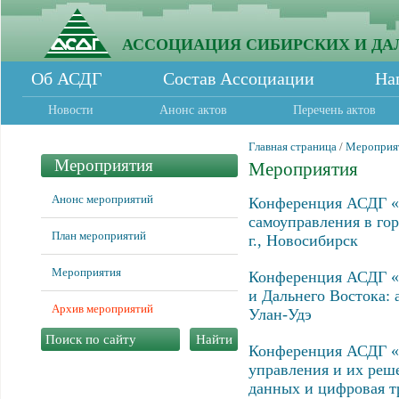
АССОЦИАЦИЯ СИБИРСКИХ И ДА
Об АСДГ
Состав Ассоциации
На
Новости
Анонс актов
Перечень актов
Главная страница
/
Мероприя
Мероприятия
Мероприятия
Анонс мероприятий
Конференция АСДГ «С
самоуправления в гор
План мероприятий
г., Новосибирск
Мероприятия
Конференция АСДГ «
и Дальнего Востока: 
Архив мероприятий
Улан-Удэ
Конференция АСДГ «
управления и их реш
данных и цифровая тр