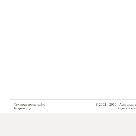
Тех.поддержка сайта -
© 2002 - 2010 «Ассоциация си
Битриксоид
Администратор