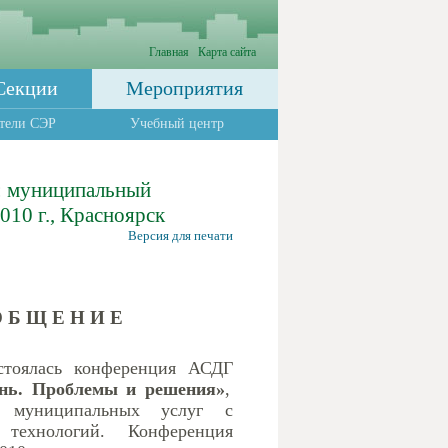
Главная
Карта сайта
Секции
Мероприятия
тели СЭР
Учебный центр
: муниципальный
010 г., Красноярск
Версия для печати
 Б Щ Е Н И Е
стоялась конференция АСДГ
ень. Проблемы и решения»
,
ю муниципальных услуг с
 технологий. Конференция