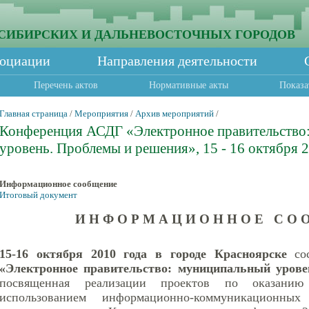
СИБИРСКИХ И ДАЛЬНЕВОСТОЧНЫХ ГОРОДОВ
социации
Направления деятельности
Перечень актов
Нормативные акты
Показа
Главная страница
/
Мероприятия
/
Архив мероприятий
/
Конференция АСДГ «Электронное правительство
уровень. Проблемы и решения», 15 - 16 октября 2
Информационное сообщение
Итоговый документ
И Н Ф О Р М А Ц И О Н Н О Е С О О
15-16 октября 2010 года в городе Красноярске
со
«Электронное правительство: муниципальный уров
посвященная реализации проектов по оказани
использованием информационно-коммуникационных