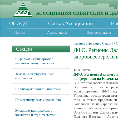
АССОЦИАЦИЯ СИБИРСКИХ И ДА
Об АСДГ
Состав Ассоциации
На
Новости
Анонс актов
Перечень актов
Главная страница
/
Секции
/
С
Секции
ДФО. Регионы Дал
здоровьесбережен
Информатизация органов
местного самоуправления
16.06.2026
Земельно-имущественные
ДФО. Регионы Дальнего В
отношения
конференции на Камчатк
В Петропавловске-Камчатс
Востока» состоялось рас
По информационной политике
здравоохранения ДФО под 
Участники рассмотрели итог
По местному самоуправлению
года, а также представил
направленных на укрепление
жизни. В работе сессии прин
Жилищно-коммунальное
Организаторами Демографи
хозяйство и строительство
Дальнего Востока и Арктик