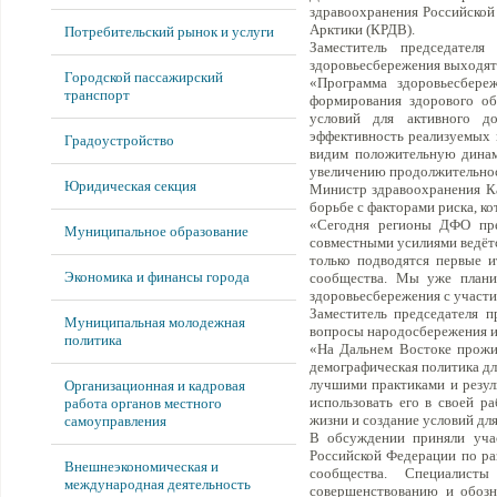
здравоохранения Российской 
Арктики (КРДВ).
Потребительский рынок и услуги
Заместитель председателя
здоровьесбережения выходят 
Городской пассажирский
«Программа здоровьесбере
транспорт
формирования здорового об
условий для активного до
эффективность реализуемых 
Градоустройство
видим положительную динами
увеличению продолжительнос
Юридическая секция
Министр здравоохранения Ка
борьбе с факторами риска, к
«Сегодня регионы ДФО пред
Муниципальное образование
совместными усилиями ведётс
только подводятся первые и
Экономика и финансы города
сообщества. Мы уже плани
здоровьесбережения с участи
Заместитель председателя п
Муниципальная молодежная
вопросы народосбережения и 
политика
«На Дальнем Востоке прожив
демографическая политика для
лучшими практиками и резул
Организационная и кадровая
использовать его в своей р
работа органов местного
жизни и создание условий дл
самоуправления
В обсуждении приняли учас
Российской Федерации по ра
Внешнеэкономическая и
сообщества. Специалист
международная деятельность
совершенствованию и обоз