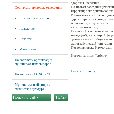
здоровья населения.
По итогам заседания участн
Социально-трудовые отношения
корректировке действующих 
Работа конференции продолж
Положение о секции
здравоохранения, поддержк
основой для дальнейшего 
федерального округа.
Правление
Всероссийская конференци
площадкой, на которой феде
Новости
деятели науки и общественн
демографической ситуации
Петропавловске-Камчатском.
Материалы
Источник: https://erdc.ru/
По вопросам организации
муниципальных выборов
Возврат к списку
По вопросам ГО,ЧС и ОПБ
Муниципальный спорт и
физическая культура