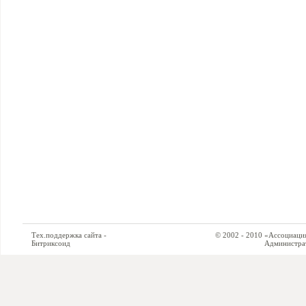
Тех.поддержка сайта -
© 2002 - 2010 «Ассоциация си
Битриксоид
Администратор