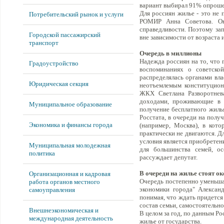
вариант выбирал 91% опрош
Для россиян жилье - это не 
Потребительский рынок и услуги
РОМИР Анна Советова. Он
справедливости. Поэтому за
Городской пассажирский
вне зависимости от возраста 
транспорт
Очередь в миллионы
Надежда россиян на то, что 
Градоустройство
воспоминаниях о советско
распределялась органами вла
Юридическая секция
неотъемлемым конституцион
ЖКХ Светлана Разворотнева
доходами, проживающие в 
Муниципальное образование
получение бесплатного жилья
Росстата, в очереди на получ
Экономика и финансы города
(например, Москва), в кот
практически не двигаются. 
условия является приобретени
Муниципальная молодежная
для большинства семей, ос
политика
рассуждает депутат.
В очереди на жилье стоят о
Организационная и кадровая
Очередь постепенно уменьшае
работа органов местного
экономики города" Александ
самоуправления
понимая, что ждать придется 
состав семьи, самостоятельно 
Внешнеэкономическая и
В целом за год, по данным Ро
международная деятельность
жилье от государства.