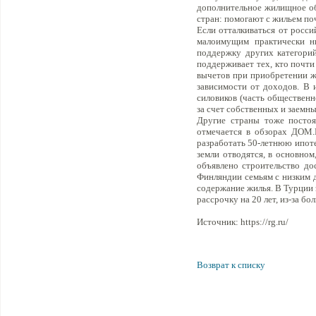
дополнительное жилищное обе
стран: помогают с жильем поч
Если отталкиваться от росси
малоимущим практически н
поддержку других категорий
поддерживает тех, кто почт
вычетов при приобретении жи
зависимости от доходов. В 
силовиков (часть общественн
за счет собственных и заемны
Другие страны тоже посто
отмечается в обзорах ДОМ.
разработать 50-летнюю ипоте
земли отводятся, в основно
объявлено строительство до
Финляндии семьям с низким д
содержание жилья. В Турции 
рассрочку на 20 лет, из-за б
Источник: https://rg.ru/
Возврат к списку