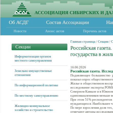
АССОЦИАЦИЯ СИБИРСКИХ И ДА
Об АСДГ
Состав Ассоциации
На
Новости
Анонс актов
Перечень актов
Главная страница
/
Секции
/
С
Секции
Российская газета
государства в жи
Информатизация органов
местного самоуправления
16.06.2026
Земельно-имущественные
Российская газета. Иссле
отношения
Подавляющее большинство ро
показал опрос общественного
Жилье в общественном воспр
По информационной политике
исследование эксперты РОМИР.
Северном Кавказе и в Южном
По местному самоуправлению
единомышленников меньше все
При этом 51% респондентов у
нуждающихся. Наибольшее чи
Жилищно-коммунальное
По мере взросления доля тех,
хозяйство и строительство
отмечают авторы исследования