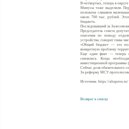
В-четвертых, теперь в округ
Минусы тоже выделили. Пер
положена слишком маленькая
около 700 тыс. рублей. Это
бюджета.
Последовавший за Залесовски
Председатель совета депутат
опасения по поводу отдале
устройства, говорит глава з
«Общий бюджет — это полож
конкретную проблему террит
Еще один факт — теперь н
снизилась. Когда необход
инвестиционной программы (
Сейчас доля обязательного с
За реформу МСУ проголосова
Источник: https://altapress.ru/
Возврат к списку