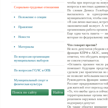
чтобы при переходе на новую
вопросы в местных админист
Социально-трудовые отношения
По словам Дениса Голобор
высказалось за одноуров
Положение о секции
муниципалитетов, чтобы они 
«Я сам лично выезжал, встреч
экономический волнует. А чт
Правление
организована работа органов
Еще одна часть пакета — за
Новости
которые по федеральному зак
Что говорят против?
Материалы
Не всех депутатов убедили сл
фракции КПРФ в АКЗС, зампр
По вопросам организации
отметил, что обсудить вопро
муниципальных выборов
не совсем учитывается.
«Оставить прежнее число р
помешает будущим представи
По вопросам ГО,ЧС и ОПБ
сделали уже практически во
не позволят небольшим насел
Руководитель фракции заяви
Муниципальный спорт и
России» придерживаются той 
физическая культура
для жителей этот переход ок
«То, что якобы здесь и сейча
территориальные органы мест
решением окружных властей 
подчеркнул депутат.
Он также обратил внимание