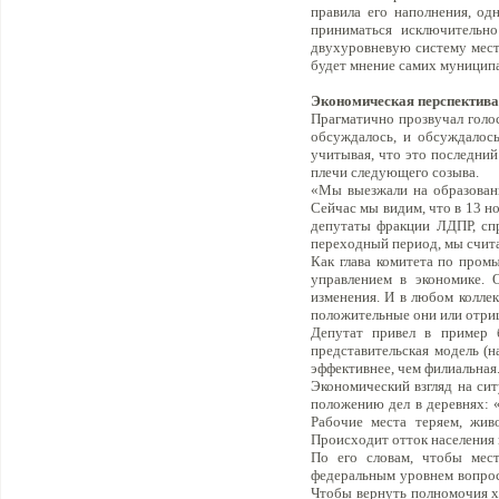
правила его наполнения, од
приниматься исключительно
двухуровневую систему мест
будет мнение самих муниципа
Экономическая перспектив
Прагматично прозвучал голо
обсуждалось, и обсуждалось
учитывая, что это последний
плечи следующего созыва.
«Мы выезжали на образованны
Сейчас мы видим, что в 13 н
депутаты фракции ЛДПР, спр
переходный период, мы счита
Как глава комитета по пром
управлением в экономике. 
изменения. И в любом коллек
положительные они или отри
Депутат привел в пример б
представительская модель (
эффективнее, чем филиальная
Экономический взгляд на сит
положению дел в деревнях: 
Рабочие места теряем, жив
Происходит отток населения 
По его словам, чтобы мест
федеральным уровнем вопрос
Чтобы вернуть полномочия хо