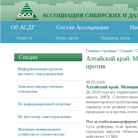
АССОЦИАЦИЯ СИБИРСКИХ И ДА
Об АСДГ
Состав Ассоциации
На
Новости
Анонс актов
Перечень актов
Главная страница
/
Секции
/
С
Секции
Алтайский край. М
против
Информатизация органов
местного самоуправления
08.05.2026
Земельно-имущественные
Алтайский край. Муницип
отношения
До 2028 года все территори
округа (МО). Соответствую
инициаторов реструктуризаци
По информационной политике
характер и не должны создат
приводили за и против, и чт
По местному самоуправлению
Что за глобальная реформа
Суть реформы, если кратко
Жилищно-коммунальное
городских округов. Ответст
хозяйство и строительство
действуют 13 МО.