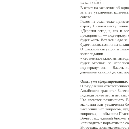
на № 131-ФЗ.).
В ответ на заявление об од
за счет увеличения количес
совете.
Голос из села, тоже призем
округу. В своем выступлении 
«Деревня сегодня, как и все
предприятия, — подчеркнул 
будет жить. Вот чем надо за
будет называться их начальни
О сложной ситуации в целом
консолидации.
«Что немаловажно, мы выводи
будет отвечать за исполне
подчеркнул он. — Власть хо
давлением санкций до сих по
Опыт уже сформированных
О разделении ответственнос
Алтайского края стал Залесо
подводя ранее итоги первых л
Что касается позитивного. 
экономии или увеличении бю
населения нет вопросов, ку
вопросы», — объяснил Пласт
Во-вторых, единый бюджет п
«приводить в нормативное с
В-третьих, привлекательност