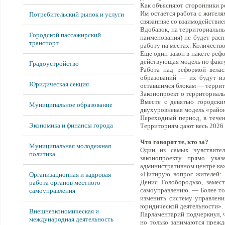
Как объясняют сторонники ре
Им остается работа с жител
Потребительский рынок и услуги
связанные со взаимодействие
Вдобавок, на территориальны
Городской пассажирский
наименования) не будет рас
транспорт
работу на местах. Количеств
Еще один закон в пакете ре
действующая модель по факт
Градоустройство
Работа над реформой велас
образований — их будут и
Юридическая секция
оставшимся блокам — террит
Законопроект о территориаль
Вместе с девятью городски
Муниципальное образование
двухуровневая модель «район
Переходный период, в течен
Экономика и финансы города
Территориям дают весь 2026 
Что говорят те, кто за?
Муниципальная молодежная
Один из самых чувствител
политика
законопроекту прямо ука
административном центре каж
«Цитирую вопрос жителей: "
Организационная и кадровая
Денис Голобородько, замес
работа органов местного
самоуправлению. — Более тог
самоуправления
изменить систему управлени
юридической деятельности».
Внешнеэкономическая и
Парламентарий подчеркнул, ч
международная деятельность
но только занимаются прежд