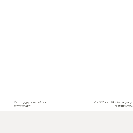
Тех.поддержка сайта -
© 2002 - 2010 «Ассоциация си
Битриксоид
Администратор