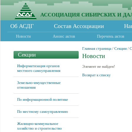
АССОЦИАЦИЯ СИБИРСКИХ И ДА
Об АСДГ
Состав Ассоциации
На
Новости
Анонс актов
Перечень актов
Главная страница
/
Секции
/
С
Секции
Новости
Информатизация органов
Элемент не найден!
местного самоуправления
Возврат к списку
Земельно-имущественные
отношения
По информационной политике
По местному самоуправлению
Жилищно-коммунальное
хозяйство и строительство