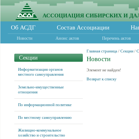
АССОЦИАЦИЯ СИБИРСКИХ И ДА
Об АСДГ
Состав Ассоциации
На
Новости
Анонс актов
Перечень актов
Главная страница
/
Секции
/
С
Секции
Новости
Информатизация органов
Элемент не найден!
местного самоуправления
Возврат к списку
Земельно-имущественные
отношения
По информационной политике
По местному самоуправлению
Жилищно-коммунальное
хозяйство и строительство