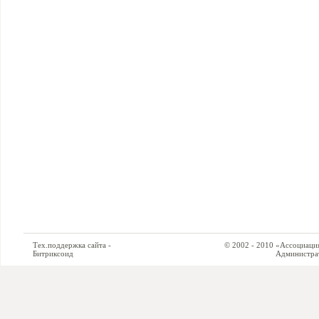
Тех.поддержка сайта -
© 2002 - 2010 «Ассоциация си
Битриксоид
Администратор