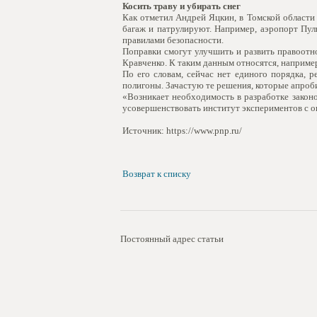
Косить траву и убирать снег
Как отметил Андрей Яцкин, в Томской области 
багаж и патрулируют. Например, аэропорт Пулк
правилами безопасности.
Поправки смогут улучшить и развить правоот
Кравченко. К таким данным относятся, например
По его словам, сейчас нет единого порядка,
полигоны. Зачастую те решения, которые апро
«Возникает необходимость в разработке закон
усовершенствовать институт экспериментов с о
Источник: https://www.pnp.ru/
Возврат к списку
Постоянный адрес статьи