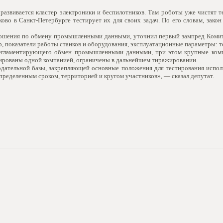
развивается кластер электроники и беспилотников. Там роботы уже чистят те
ово в Санкт-Петербурге тестирует их для своих задач. По его словам, зако
ношения по обмену промышленными данными, уточнил первый зампред Комит
, показатели работы станков и оборудования, эксплуатационные параметры: т
 регламентирующего обмен промышленными данными, при этом крупные ком
бированы одной компанией, ограничены в дальнейшем тиражировании.
одательной базы, закрепляющей основные положения для тестирования испол
пределенным сроком, территорией и кругом участников», — сказал депутат.