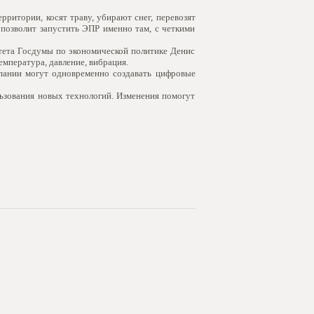
рритории, косят траву, убирают снег, перевозят
н позволит запустить ЭПР именно там, с четкими
ета Госдумы по экономической политике Денис
емпература, давление, вибрация.
пании могут одновременно создавать цифровые
ьзования новых технологий. Изменения помогут