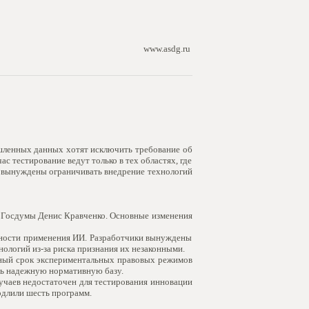
www.asdg.ru
шленных данных хотят исключить требование об
с тестирование ведут только в тех областях, где
и вынуждены ограничивать внедрение технологий
 Госдумы Денис Кравченко. Основные изменения
ожности применения ИИ. Разработчики вынуждены
ологий из-за риска признания их незаконными.
ьный срок экспериментальных правовых режимов
ать надежную нормативную базу.
учаев недостаточен для тестирования инновации
одлили шесть программ.