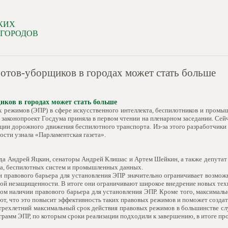
КИХ
 ГОРОДОВ
отов-уборщиков в городах может стать больше
иков в городах может стать больше
 режимов (ЭПР) в сфере искусственного интеллекта, беспилотников и промы
 законопроект Госдума приняла в первом чтении на пленарном заседании. Сейча
ации дорожного движения беспилотного транспорта. Из-за этого разработчик
ости узнала «Парламентская газета».
да Андрей Яцкин, сенаторы Андрей Клишас и Артем Шейкин, а также депутат
кта, беспилотных систем и промышленных данных.
чии правового барьера для установления ЭПР значительно ограничивает возм
вой незащищенности. В итоге они ограничивают широкое внедрение новых техн
ом наличии правового барьера для установления ЭПР. Кроме того, максимал
тают, что это повысит эффективность таких правовых режимов и поможет созд
 трехлетний максимальный срок действия правовых режимов в большинстве сл
грамм ЭПР, по которым сроки реализации подходили к завершению, в итоге пр