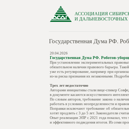
АССОЦИАЦИЯ СИБИРС
И ДАЛЬНЕВОСТОЧНЫХ
Государственная Дума РФ. Роб
20.04.2026
Государственная Дума РФ. Роботов-уборщ
При установлении экспериментальных правовых
обязательном наличии правового барьера. Такой
уже есть регулирование, например при организ
из-за риска признания их незаконными. Подробн
Трех лет недостаточно
Авторами инициативы стали вице-спикер Совфе
в документе касаются искусственного интелле
По словам авторов, требование закона о нали
работать в условиях неопределенности и право
Поправки исключают требование об обязательн
хотят продлить с 3 до 5 лет. Законодатели счи
Опыт реализации ЭПР с 2021 года показал, что
и эффективного подведения итогов. Из семи про