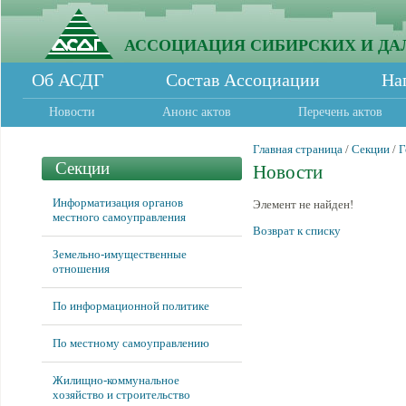
АССОЦИАЦИЯ СИБИРСКИХ И ДА
Об АСДГ
Состав Ассоциации
На
Новости
Анонс актов
Перечень актов
Главная страница
/
Секции
/
Г
Секции
Новости
Информатизация органов
Элемент не найден!
местного самоуправления
Возврат к списку
Земельно-имущественные
отношения
По информационной политике
По местному самоуправлению
Жилищно-коммунальное
хозяйство и строительство