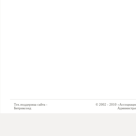
Тех.поддержка сайта -
© 2002 - 2010 «Ассоциация си
Битриксоид
Администратор