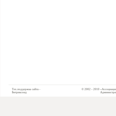
Тех.поддержка сайта -
© 2002 - 2010 «Ассоциация си
Битриксоид
Администратор