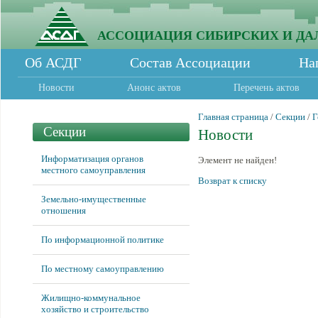
АССОЦИАЦИЯ СИБИРСКИХ И ДА
Об АСДГ
Состав Ассоциации
На
Новости
Анонс актов
Перечень актов
Главная страница
/
Секции
/
Г
Секции
Новости
Информатизация органов
Элемент не найден!
местного самоуправления
Возврат к списку
Земельно-имущественные
отношения
По информационной политике
По местному самоуправлению
Жилищно-коммунальное
хозяйство и строительство