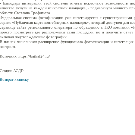
- Благодаря интеграции этой системы отчеты исключают возможность под
качество услуги на каждой конкретной площадке, - подчеркнула министр пр
области Светлана Трофимова.
Федеральная система фотофиксации уже интегрируется с существующими р
сервис «Публичная карта контейнерных площадок», который доступен для все
странице сайта регионального оператора по обращению с ТКО компании «
просто посмотреть где расположены сами площадки, но и получить отчет 
включая подтверждающие фотографии.
В планах чиновников расширение функционала фотофиксации и интеграция 
контроля.
Источник: https://baikal24.ru/
Секции АСДГ:
Возврат к списку