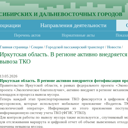
СИБИРСКИХ И ДАЛЬНЕВОСТОЧНЫХ ГОРОДОВ
социации
Направления деятельности
Перечень актов
Нормативные акты
Показа
Главная страница
/
Секции
/
Городской пассажирский транспорт
/
Новости
/
Иркутская область. В регионе активно внедряетс
вывоза ТКО
13.05.2026
Иркутская область. В регионе активно внедряется фотофиксация пр
Правительство Иркутской области, в рамках федерального проекта «Эконо
проекта «Экологическое благополучие», активно внедряет в регионе механи
площадок и процесса вывоза мусора.
Теперь каждый этап транспортирования ТКО фиксируется в цифровом ф
мусоровозов, которые используют мобильное приложение «Водитель Т
экологический оператор». Информация из этого приложения поступ
информационную систему учета ТКО (ФГИС УТКО).
Для контроля работы по вывозу мусора также используется , спутниковый
для отслеживания маршрута и цифровой отчет об объеме вывезенных отходо
причины невывоза мусора.