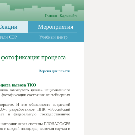
Главная
Карта сайта
Секции
Мероприятия
тели СЭР
Учебный центр
я фотофиксация процесса
Версия для печати
оцесса вывоза ТКО
мика замкнутого цикла» национального
зм фотофиксации состояния контейнерных
ормате. И это обязанность водителей
КО», разработанное ППК «Российский
ает в федеральную государственную
 мониторинг через системы ГЛОНАСС/GPS
в с каждой площадке, включая случаи и