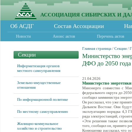
АССОЦИАЦИЯ СИБИРСКИХ И ДА
Об АСДГ
Состав Ассоциации
На
Новости
Анонс актов
Перечень актов
Главная страница
/
Секции
/
Г
Секции
Министерство энер
ДФО до 2050 года
Информатизация органов
местного самоуправления
21.04.2026
Земельно-имущественные
Министерство энергетики
отношения
Минэнерго совместно с Минв
федерального округа до 2050
сообщил замминистра энерге
По информационной политике
Он рассказал, что уже приня
Дальнем Востоке. Они будут 
По местному самоуправлению
эксплуатацию порядка 4,3 Г
ряда электростанций, строит
«Эти решения также позвол
Жилищно-коммунальное
того, сообщил он, принято р
хозяйство и строительство
Конюшенко рассказал, что ос