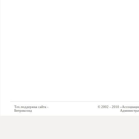
Тех.поддержка сайта -
© 2002 - 2010 «Ассоциация си
Битриксоид
Администратор