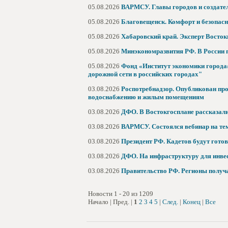
05.08.2026
ВАРМСУ. Главы городов и создате
05.08.2026
Благовещенск. Комфорт и безопасн
05.08.2026
Хабаровский край. Эксперт Восток
05.08.2026
Минэкономразвития РФ. В России п
05.08.2026
Фонд «Институт экономики города»
дорожной сети в российских городах"
03.08.2026
Роспотребнадзор. Опубликован про
водоснабжению и жилым помещениям
03.08.2026
ДФО. В Востокгосплане рассказали
03.08.2026
ВАРМСУ. Состоялся вебинар на тем
03.08.2026
Президент РФ. Кадетов будут гото
03.08.2026
ДФО. На инфраструктуру для инвес
03.08.2026
Правительство РФ. Регионы получа
Новости 1 - 20 из 1209
Начало | Пред. |
1
2
3
4
5
|
След.
|
Конец
|
Все