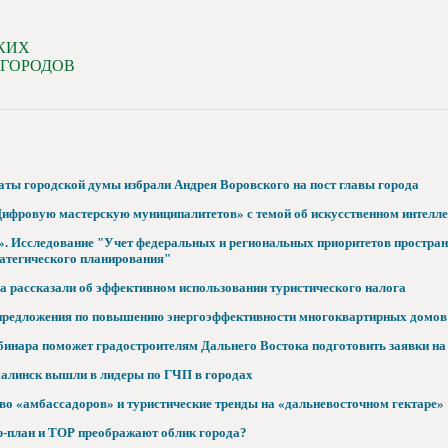
КИХ
 ГОРОДОВ
ты городской думы избрали Андрея Воровского на пост главы города
ифровую мастерскую муниципалитетов» с темой об искусственном интелле
. Исследование "Учет федеральных и региональных приоритетов пространс
атегического планирования"
а рассказали об эффективном использовании туристического налога
предложения по повышению энергоэффективности многоквартирных домов
бинара поможет градостроителям Дальнего Востока подготовить заявки н
алинск вышли в лидеры по ГЧП в городах
тво «амбассадоров» и туристические тренды на «дальневосточном гектаре»
р-план и ТОР преображают облик города?