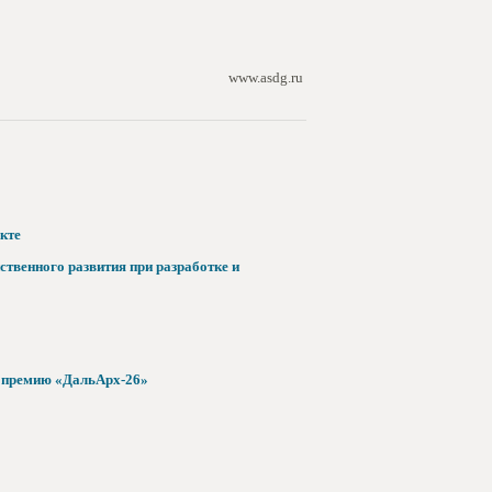
www.asdg.ru
кте
твенного развития при разработке и
а премию «ДальАрх-26»