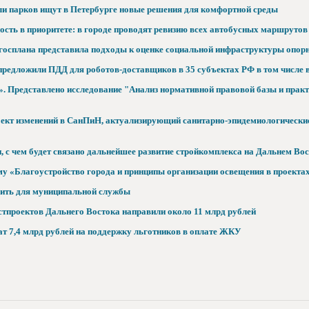
ли парков ищут в Петербурге новые решения для комфортной среды
ость в приоритете: в городе проводят ревизию всех автобусных маршрутов
госплана представила подходы к оценке социальной инфраструктуры опор
редложили ПДД для роботов-доставщиков в 35 субъектах РФ в том числе в
. Представлено исследование "Анализ нормативной правовой базы и практ
ект изменений в СанПиН, актуализирующий санитарно-эпидемиологические
, с чем будет связано дальнейшее развитие стройкомплекса на Дальнем Вос
у «Благоустройство города и принципы организации освещения в проектах
вить для муниципальной службы
тпроектов Дальнего Востока направили около 11 млрд рублей
т 7,4 млрд рублей на поддержку льготников в оплате ЖКУ