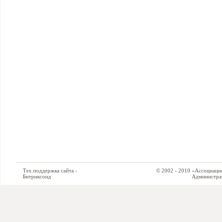
Тех.поддержка сайта -
© 2002 - 2010 «Ассоциация си
Битриксоид
Администратор