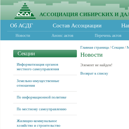
АССОЦИАЦИЯ СИБИРСКИХ И ДА
Об АСДГ
Состав Ассоциации
На
Новости
Анонс актов
Перечень актов
Главная страница
/
Секции
/
М
Секции
Новости
Информатизация органов
Элемент не найден!
местного самоуправления
Возврат к списку
Земельно-имущественные
отношения
По информационной политике
По местному самоуправлению
Жилищно-коммунальное
хозяйство и строительство