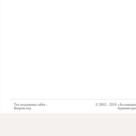
Тех.поддержка сайта -
© 2002 - 2010 «Ассоциация си
Битриксоид
Администратор