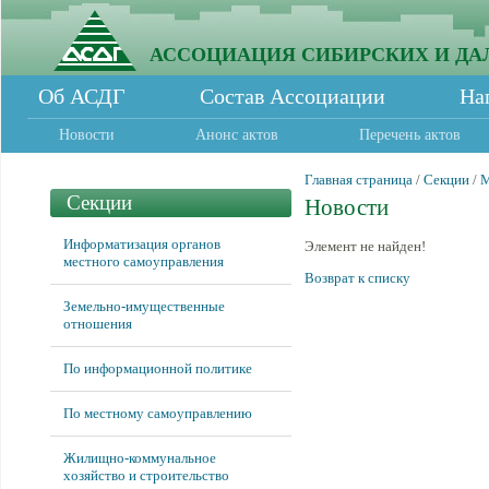
АССОЦИАЦИЯ СИБИРСКИХ И ДА
Об АСДГ
Состав Ассоциации
На
Новости
Анонс актов
Перечень актов
Главная страница
/
Секции
/
М
Секции
Новости
Информатизация органов
Элемент не найден!
местного самоуправления
Возврат к списку
Земельно-имущественные
отношения
По информационной политике
По местному самоуправлению
Жилищно-коммунальное
хозяйство и строительство