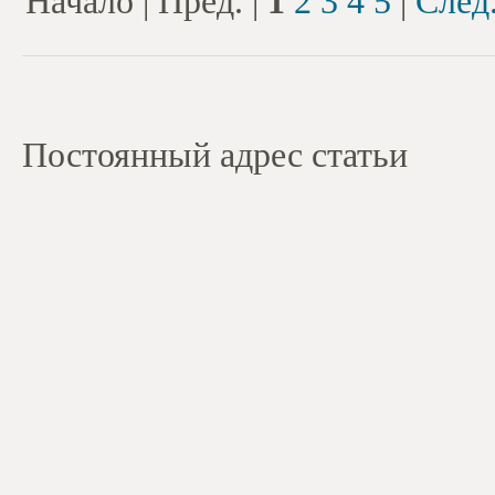
Начало | Пред. |
1
2
3
4
5
|
След
Постоянный адрес статьи