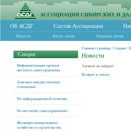
АССОЦИАЦИЯ СИБИРСКИХ И ДА
Об АСДГ
Состав Ассоциации
На
Новости
Анонс актов
Перечень актов
Главная страница
/
Секции
/
П
Секции
Новости
Информатизация органов
Элемент не найден!
местного самоуправления
Возврат к списку
Земельно-имущественные
отношения
По информационной политике
По местному самоуправлению
Жилищно-коммунальное
хозяйство и строительство