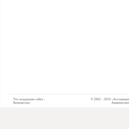
Тех.поддержка сайта -
© 2002 - 2010 «Ассоциация си
Битриксоид
Администратор