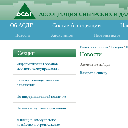
АССОЦИАЦИЯ СИБИРСКИХ И ДА
Об АСДГ
Состав Ассоциации
На
Новости
Анонс актов
Перечень актов
Главная страница
/
Секции
/
П
Секции
Новости
Информатизация органов
Элемент не найден!
местного самоуправления
Возврат к списку
Земельно-имущественные
отношения
По информационной политике
По местному самоуправлению
Жилищно-коммунальное
хозяйство и строительство