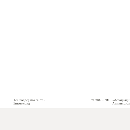
Тех.поддержка сайта -
© 2002 - 2010 «Ассоциация си
Битриксоид
Администратор