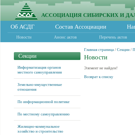
АССОЦИАЦИЯ СИБИРСКИХ И ДА
Об АСДГ
Состав Ассоциации
На
Новости
Анонс актов
Перечень актов
Главная страница
/
Секции
/
П
Секции
Новости
Информатизация органов
Элемент не найден!
местного самоуправления
Возврат к списку
Земельно-имущественные
отношения
По информационной политике
По местному самоуправлению
Жилищно-коммунальное
хозяйство и строительство