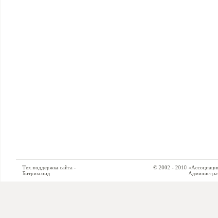
Тех.поддержка сайта -
© 2002 - 2010 «Ассоциация си
Битриксоид
Администратор