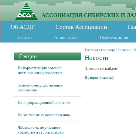
АССОЦИАЦИЯ СИБИРСКИХ И ДА
Об АСДГ
Состав Ассоциации
На
Новости
Анонс актов
Перечень актов
Главная страница
/
Секции
/
П
Секции
Новости
Информатизация органов
Элемент не найден!
местного самоуправления
Возврат к списку
Земельно-имущественные
отношения
По информационной политике
По местному самоуправлению
Жилищно-коммунальное
хозяйство и строительство