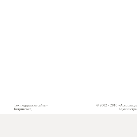
Тех.поддержка сайта -
© 2002 - 2010 «Ассоциация си
Битриксоид
Администратор