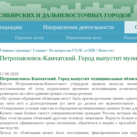
СИБИРСКИХ И ДАЛЬНЕВОСТОЧНЫХ ГОРОДОВ
социации
Направления деятельности
Перечень актов
Нормативные акты
Показа
Главная страница
/
Секции
/
По вопросам ГО,ЧС и ОПБ
/
Новости
/
Петропавловск-Камчатский. Город выпустит мун
11.06.2026
Петропавловск-Камчатский. Город выпустит муниципальные облиг
Власти Петропавловска-Камчатского утвердили правила выпуска муни
постановление об этом, подписанное временно исполняющим полномоч
размещено на сайте администрации столицы региона.
«По срокам обращения облигации могут быть краткосрочными (менее одного 
до пяти лет) и долгосрочными (от пяти до десяти лет включительно)»,
«Генеральные условия эмиссии и обращения муниципальных ценных бумаг для
Купить такие бумаги смогут совершеннолетние граждане России, которые яв
При этом продажа облигаций другому человеку запрещена. Вернуть бумаги э
дождаться официального срока погашения, обратиться в мэрию с просьбой
наследству.
Доход по облигациям может быть постоянным, фиксированным или пере