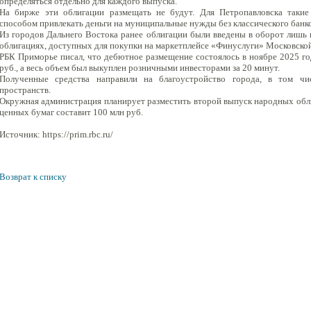
определяться отдельно для каждого выпуска.
На бирже эти облигации размещать не будут. Для Петропавловска такие
способом привлекать деньги на муниципальные нужды без классического банко
Из городов Дальнего Востока ранее облигации были введены в оборот лишь 
облигациях, доступных для покупки на маркетплейсе «Финуслуги» Московско
РБК Приморье писал, что дебютное размещение состоялось в ноябре 2025 го
руб., а весь объем был выкуплен розничными инвесторами за 20 минут.
Полученные средства направили на благоустройство города, в том чи
пространств.
Окружная администрация планирует разместить второй выпуск народных обл
ценных бумаг составит 100 млн руб.
Источник: https://prim.rbc.ru/
Возврат к списку