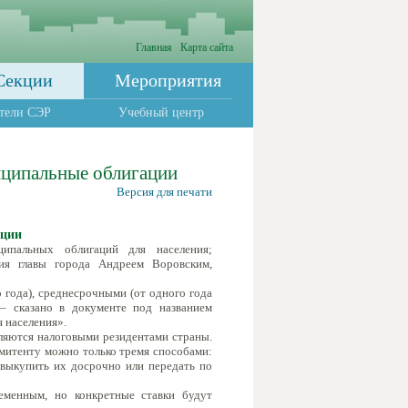
Главная
Карта сайта
Секции
Мероприятия
тели СЭР
Учебный центр
иципальные облигации
Версия для печати
ации
ципальных облигаций для населения;
ия главы города Андреем Воровским,
года), среднесрочными (от одного года
 – сказано в документе под названием
 населения».
ляются налоговыми резидентами страны.
митенту можно только тремя способами:
 выкупить их досрочно или передать по
менным, но конкретные ставки будут