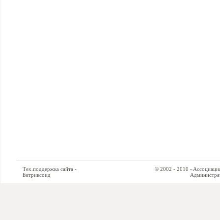
Тех.поддержка сайта -
© 2002 - 2010 «Ассоциация си
Битриксоид
Администратор