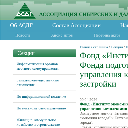
АССОЦИАЦИЯ СИБИРСКИХ И ДА
Об АСДГ
Состав Ассоциации
На
Новости
Анонс актов
Перечень актов
Главная страница
/
Секции
/
П
Секции
Фонд «Инсти
Фонда подго
Информатизация органов
местного самоуправления
управления 
Земельно-имущественные
застройки
отношения
По информационной политике
09.04.2026
Фонд «Институт экономик
По местному самоуправлению
управления комплексами
Экспертное мнение Татьяны 
экономики города" и Екатери
Жилищно-коммунальное
города".
хозяйство и строительство
Статья "Управление комплек