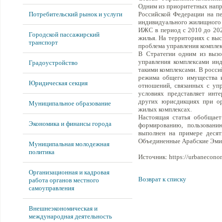
Одним из приоритетных напр
Потребительский рынок и услуги
Российской Федерации на пе
индивидуального жилищного 
ИЖС в период с 2010 до 2021
Городской пассажирский
жилья. На территориях с выс
транспорт
проблема управления компле
В Стратегии одним из вызо
управления комплексами ин
Градоустройство
такими комплексами. В росси
режима общего имущества и
Юридическая секция
отношений, связанных с уп
условиях представляет инт
других юрисдикциях при ор
Муниципальное образование
жилых комплексах.
Настоящая статья обобщает
Экономика и финансы города
формированию, пользовани
выполнен на примере десят
Объединенные Арабские Эмира
Муниципальная молодежная
политика
Источник: https://urbaneconom
Организационная и кадровая
Возврат к списку
работа органов местного
самоуправления
Внешнеэкономическая и
международная деятельность