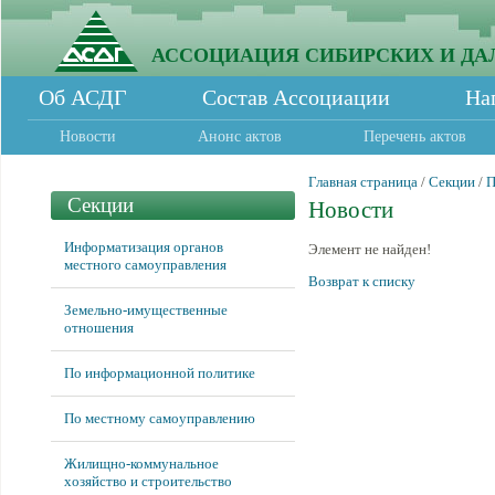
АССОЦИАЦИЯ СИБИРСКИХ И ДА
Об АСДГ
Состав Ассоциации
На
Новости
Анонс актов
Перечень актов
Главная страница
/
Секции
/
П
Секции
Новости
Информатизация органов
Элемент не найден!
местного самоуправления
Возврат к списку
Земельно-имущественные
отношения
По информационной политике
По местному самоуправлению
Жилищно-коммунальное
хозяйство и строительство