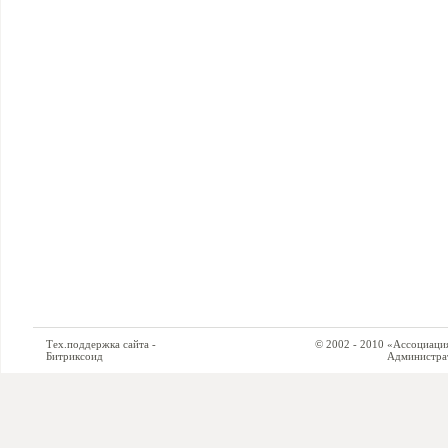
Тех.поддержка сайта -
© 2002 - 2010 «Ассоциация си
Битриксоид
Администратор