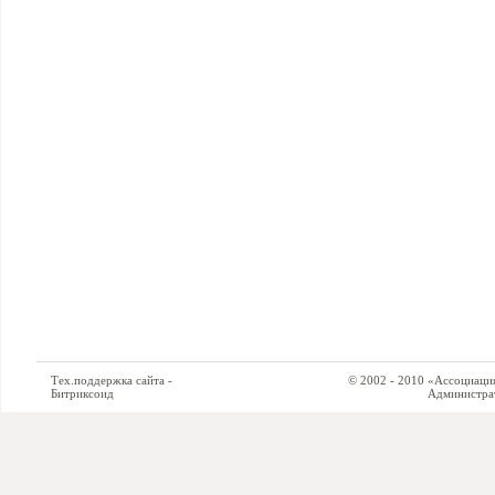
Тех.поддержка сайта -
© 2002 - 2010 «Ассоциация си
Битриксоид
Администратор