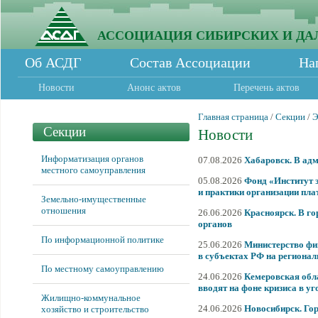
АССОЦИАЦИЯ СИБИРСКИХ И ДА
Об АСДГ
Состав Ассоциации
На
Новости
Анонс актов
Перечень актов
Главная страница
/
Секции
/
Э
Секции
Новости
Информатизация органов
07.08.2026
Хабаровск. В адм
местного самоуправления
05.08.2026
Фонд «Институт 
и практики организации пла
Земельно-имущественные
отношения
26.06.2026
Красноярск. В г
органов
По информационной политике
25.06.2026
Министерство фи
в субъектах РФ на региона
По местному самоуправлению
24.06.2026
Кемеровская обла
вводят на фоне кризиса в у
Жилищно-коммунальное
24.06.2026
Новосибирск. Го
хозяйство и строительство