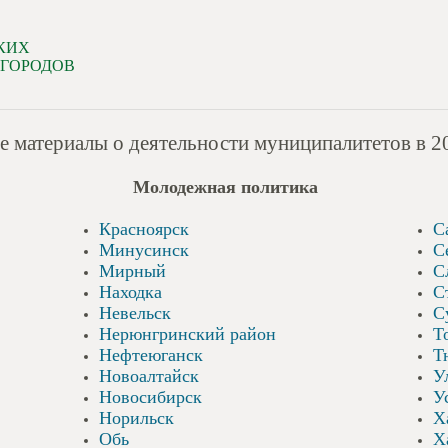
КИХ
 ГОРОДОВ
материалы о деятельности муниципалитетов в 201
Молодежная политика
Красноярск
С
Минусинск
С
Мирный
С
Находка
С
Невельск
С
Нерюнгринский район
Т
Нефтеюганск
Т
Новоалтайск
У
Новосибирск
У
Норильск
Х
Обь
Х