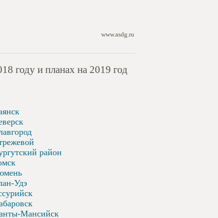
www.asdg.ru
8 году и планах на 2019 год
аянск
еверск
лавгород
трежевой
ургутский район
омск
юмень
лан-Удэ
ссурийск
абаровск
анты-Мансийск