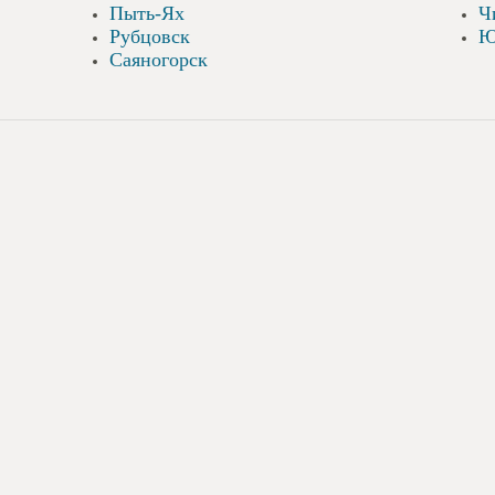
Пыть-Ях
Ч
Рубцовск
Ю
Саяногорск