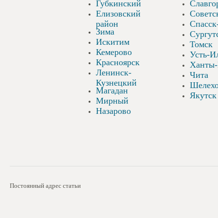
Губкинский
Славго
Елизовский
Советс
район
Спасск
Зима
Сургут
Искитим
Томск
Кемерово
Усть-И
Красноярск
Ханты
Ленинск-
Чита
Кузнецкий
Шелехо
Магадан
Якутск
Мирный
Назарово
Постоянный адрес статьи