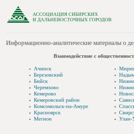
АССОЦИАЦИЯ СИБИРСКИХ
И ДАЛЬНЕВОСТОЧНЫХ ГОРОДОВ
Информационно-аналитические материалы о дея
Взаимодействие с общест
Ачинск
Мирн
Березовский
Нады
Бийск
Нижне
Черемхово
Нижне
Кемерово
Новос
Кемеровский район
Саянс
Комсомольск-на-Амуре
Спасс
Красноярск
Свирс
Мегион
Улан-