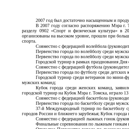
2007 год был достаточно насыщенным и продук
В 2007 году согласно распоряжению Мэра г.
разделу 0902 «Спорт и физическая культура» в 2
организованы на высоком уровне, прошли при больш
спорта.
Совместно с федерацией волейбола (руководи
Первенство города по волейболу среди мужски
Первенство города по волейболу среди мужски
Городской турнир в рамках празднования Дня 
Совместно с федерацией футбола (руководите
Первенство города по футболу среди детских к
Городской турнир среди ветеранов по мини-фу
мужских команд;
Кубок города среди женских команд, заяви
городской турнир на Кубок Мэра г. Томска, играло 13
Совместно с федерацией баскетбола (руковод
Первенство города по баскетболу среди мужск
37-й Международный турнир по баскетболу с
городов России и ближнего зарубежья; Кубок города
Совместно с федерацией лыжных гонок (руков
Финальные соревнования по лыжным гонкам н