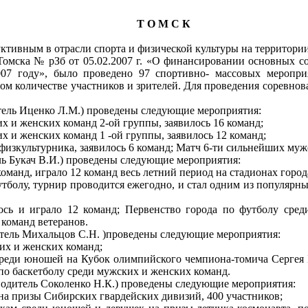
Т О М С К
тивным в отрасли спорта и физической культуры на территории 
 Томска № рЗб от 05.02.2007 г. «О финансировании основных 
007 году», было проведено 97 спортивно- массовых меропри
ом количестве участников и зрителей. Для проведения соревно
тель Иценко Л.М.) проведены следующие мероприятия:
х и женских команд 2-ой группы, заявилось 16 команд;
х и женских команд 1 -ой группы, заявилось 12 команд;
физкультурника, заявилось 6 команд; Матч 6-ти сильнейших муж
ль Букач В.И.) проведены следующие мероприятия:
оманд, играло 12 команд весь летний период на стадионах город
тболу, турнир проводится ежегодно, и стал одним из популярны
лось и играло 12 команд; Первенство города по футболу ср
 команд ветеранов.
итель Михальцов С.Н. )проведены следующие мероприятия:
их и женских команд;
реди юношей на Кубок олимпийского чемпиона-томича Сергея Б
 по баскетболу среди мужских и женских команд.
одитель Соколенко Н.К.) проведены следующие мероприятия:
а призы Сибирских гвардейских дивизий, 400 участников;