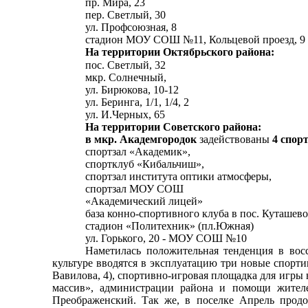
пр. Мира, 23
пер. Светлый, 30
ул. Профсоюзная, 8
стадион МОУ СОШ №11, Кольцевой проезд, 9
На территории Октябрьского района:
пос. Светлый, 32
мкр. Солнечный,
ул. Бирюкова, 10-12
ул. Беринга, 1/1, 1/4, 2
ул. И.Черных, 65
На территории Советского района:
в мкр. Академгородок
задействованы
4 спорт
спортзал «Академик»,
спортклуб «Кибальчиш»,
спортзал института оптики атмосферы,
спортзал МОУ СОШ
«Академический лицей»
база конно-спортивного клуба в пос. Куташево
стадион «Политехник» (пл.Южная)
ул. Горького, 20 - МОУ СОШ №10
Наметилась положительная тенденция в вос
культуре вводятся в эксплуатацию три новые спортив
Вавилова, 4), спортивно-игровая площадка для игры
массив», администрации района и помощи жител
Преображенский. Так же, в поселке Апрель продо