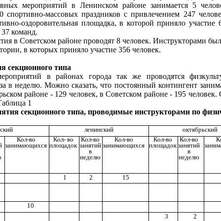
ивных мероприятий в Ленинском районе занимается 5 челов
 спортивно-массовых праздников с привлечением 247 человек
тивно-оздоровительная площадка, в которой приняло участие 
 37 команд.
ия в Советском районе проводят 8 человек. Инструкторами был
ории, в которых приняло участие 356 человек.
я секционного типа
роприятий в районах города так же проводятся физкульту
за в неделю. Можно сказать, что постоянный контингент заним
брьском районе - 129 человек, в Советском районе - 195 человек
Таблица 1
тия секционного типа, проводимые инструкторами по физиче
ский
ленинский
октябрьский
о
Кол-во
Кол- во
Кол-во
Кол-во
Кол-во
Кол-во
К
й
занимающихся
площадок
занятий
занимающихся
площадок
занятий
зани
в
в
ю
неделю
неделю
1
2
15
10
3
2