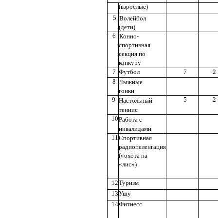
(взрослые)
5
Волейбол
(дети)
6
Конно-
спортивная
секция по
конкуру
7
Футбол
7
2
8
Лыжные
гонки
9
5
2
Настольный
теннис
10
Работа с
инвалидами
11
Спортивная
радиопеленгация
(«охота на
«лис»)
12
Туризм
13
Ушу
14
Фитнесс