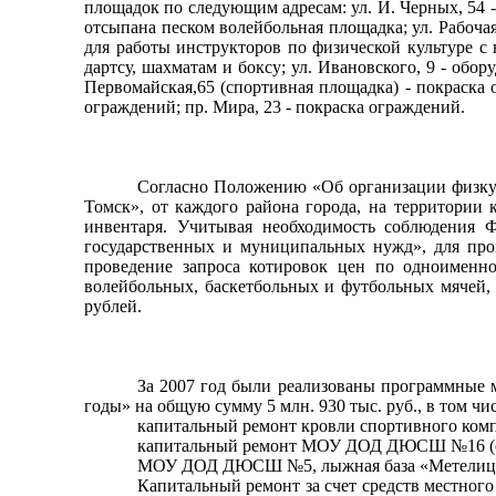
площадок по следующим адресам: ул. И. Черных, 54 -
отсыпана песком волейбольная площадка; ул. Рабоча
для работы инструкторов по физической культуре с н
дартсу, шахматам и боксу; ул. Ивановского, 9 - об
Первомайская,65 (спортивная площадка) - покраска о
ограждений; пр. Мира, 23 - покраска ограждений.
Согласно Положению «Об организации физкул
Томск», от каждого района города, на территории 
инвентаря. Учитывая необходимость соблюдения Ф
государственных и муниципальных нужд», для про
проведение запроса котировок цен по одноименно
волейбольных, баскетбольных и футбольных мячей, 
рублей.
За 2007 год были реализованы программные м
годы» на общую сумму 5 млн. 930 тыс. руб., в том чис
капитальный ремонт кровли спортивного компле
капитальный ремонт МОУ ДОД ДЮСШ №16 (стре
МОУ ДОД ДЮСШ №5, лыжная база «Метелица» (ул.
Капитальный ремонт за счет средств местног