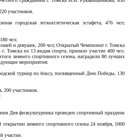
четного гражданина г. Томска Н.Н. Рукавишникова, 450
220 участников.
ная городская легкоатлетическая эстафета, 476 чел;
.
180 чел;
ношей и девушек, 200 чел; Открытый Чемпионат г. Томска
г. Томска по 13 видам спорта, приняло участие 400 чел.
 итоги зимнего спортивного сезона, наградили 80 лучших
ледующие мероприятия:
родской турнир по боксу, посвященный Дню Победы, 130
, 200 участников.
:
.
вания Дня физкультурника проведен спортивный праздник
 открытию зимнего спортивного сезона 24 ноября, 1000
й участие.