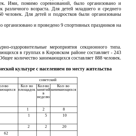
ек. Ими, помимо соревнований, было организовано и
 различного возраста. Для детей младшего и среднего
60 человек. Для детей и подростков были организованы
о организовано и проведено 9 спортивных праздников на
рно-оздоровительные мероприятия секционного типа.
ающихся в группах в Кировском районе составляет - 243
. Общее количество занимающихся составляет 888 человек.
ской культуре с населением по месту жительства
советский
ол-во
Кол- во
Кол-во
Кол- во
мающихся
площадок
занятий
занимающихся
в
неделю
1
2
8
1
5
10
2
2
20
62