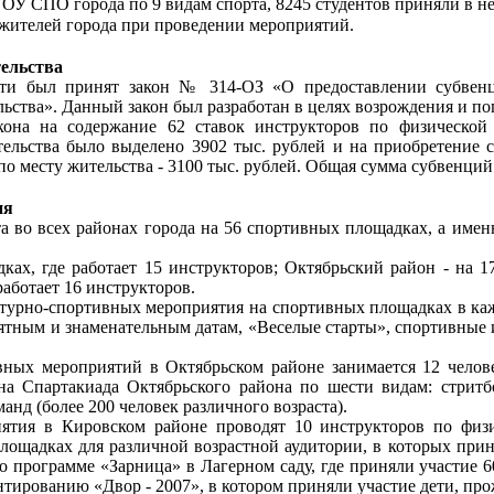
ОУ СПО города по 9 видам спорта, 8245 студентов приняли в не
 жителей города при проведении мероприятий.
тельства
сти был принят закон № 314-ОЗ «О предоставлении субвен
ьства». Данный закон был разработан в целях возрождения и по
она на содержание 62 ставок инструкторов по физической 
тельства было выделено 3902 тыс. рублей и на приобретение 
о месту жительства - 3100 тыс. рублей. Общая сумма субвенций -
ия
а во всех районах города на 56 спортивных площадках, а имен
ах, где работает 15 инструкторов; Октябрьский район - на 1
работает 16 инструкторов.
турно-спортивных мероприятия на спортивных площадках в каж
тным и знаменательным датам, «Веселые старты», спортивные и
вных мероприятий в Октябрьском районе занимается 12 челов
а Спартакиада Октябрьского района по шести видам: стритбол
анд (более 200 человек различного возраста).
ятия в Кировском районе проводят 10 инструкторов по физи
ощадках для различной возрастной аудитории, в которых приня
о программе «Зарница» в Лагерном саду, где приняли участие
тированию «Двор - 2007», в котором приняли участие дети, пр