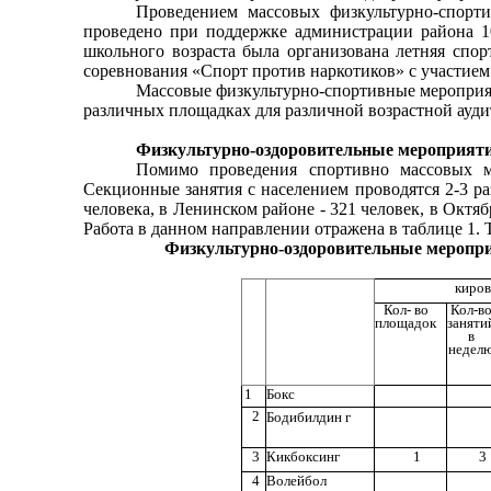
Проведением массовых физкультурно-спорт
проведено при поддержке администрации района 10
школьного возраста была организована летняя спор
соревнования «Спорт против наркотиков» с участием
Массовые физкультурно-спортивные мероприят
различных площадках для различной возрастной аудит
Физкультурно-оздоровительные мероприяти
Помимо проведения спортивно массовых ме
Секционные занятия с населением проводятся 2-3 ра
человека, в Ленинском районе - 321 человек, в Октя
Работа в данном направлении отражена в таблице 1. 
Физкультурно-оздоровительные мероприя
киров
Кол- во
Кол-в
площадок
заняти
в
недел
1
Бокс
2
Бодибилдин г
3
Кикбоксинг
1
3
4
Волейбол