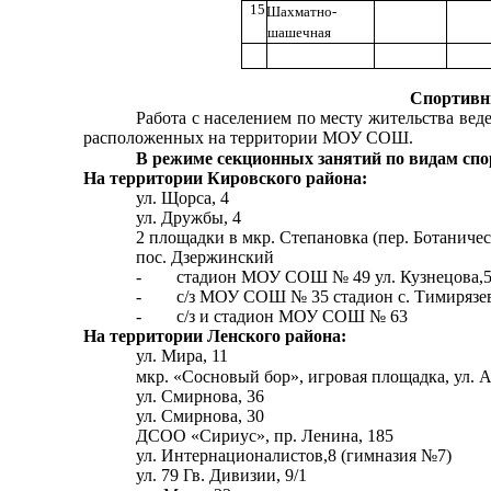
15
Шахматно-
шашечная
Спортивн
Работа с населением по месту жительства ве
расположенных на территории МОУ СОШ.
В режиме секционных занятий по видам сп
На территории Кировского района:
ул. Щорса, 4
ул. Дружбы, 4
2 площадки в мкр. Степановка (пер. Ботаниче
пос. Дзержинский
- стадион МОУ СОШ № 49 ул. Кузнецова,
- с/з МОУ СОШ № 35 стадион с. Тимирязев
- с/з и стадион МОУ СОШ № 63
На территории Ленского района:
ул. Мира, 11
мкр. «Сосновый бор», игровая площадка, ул. А
ул. Смирнова, 36
ул. Смирнова, 30
ДСОО «Сириус», пр. Ленина, 185
ул. Интернационалистов,8 (гимназия №7)
ул. 79 Гв. Дивизии, 9/1