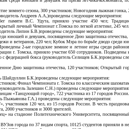
ам среди юношей и девушек на призы летчика-космонавта, по
тие зимнего сезона, 300 участников; Новогодняя лыжная гонка, 
ководитель Андреев А.А,)проведены следующие мероприятия:
ег памяти B.C. Удута, приняло участие 450 чел; Традицион
крытый личный Чемпионат г.Томска по легкой атлетике, 245 чел
водитель Липин Б.В.)проведены следующие мероприятия:
еди юношей и девушек, посвященное Дню защитника отечества, 
жи и ветеранов, 220 чел; Кубок Мэра по борьбе дзюдо среди ю
роведены 2-ые городские зимние и летние игры среди районов 
рации г. Томска, приняло участие 650 сотрудников. Подведены
но с федерацией бокса (руководитель Селищев Б.К.)проведены с
енное Дню защитника отечества, 120 участников; Открытый го
ль Шайдуллин Б.К.)проведены следующие мероприятия:
тников; Финал Чемпионата г. Томска по классическим шахматам
руководитель Залешин С.Н.) проведены следующие мероприятия
нцам «Танцующий город», 722 участника из 17 городов России
ль Пыжьянова Г.А.) проведены следующие мероприятия:
», участников 120 чел, из 15 городов России. В честь праздно
а, 2000 участников и 3000 зрителей.
ец» на стадионе Политехнического Университета, посвященный
ВУЗов города по 37 видам спорта, 10125 студентов приняли в не