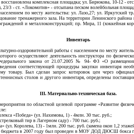
 восстановлена комплексная площадка; ул. Бирюкова, 10-12 - от
я, 23/3 - ст. «Локомотив» - отсыпана песком волейбольная пло
аселением по месту жительства: ул. Лазо,27; ул. Иркутский тр
орудование тренажерного зала. На территории Ленинского район
граждений и металлоконструкций; пр. Мира, 11 (хоккейная коро
Инвентарь
ьтурно-оздоровительной работы с населением по месту житель
которого осуществляют деятельность инструктора по физическ
едерального закона от 21.07.2005 № 94- ФЗ «О размещении
ведения соответствующей процедуры закупки инвентаря необх
му товару. Был сделан запрос котировок цен через официа
теннисных столов и другого инвентаря, определены поставщик
III. Материально-техническая база.
ероприятия по областной целевой программе «Развитие физиче
ле:
кса «Победа» (ул. Нахимова, 1) - 4млн. 30 тыс. руб.;
лковый тир в Лагерном саду) - 700 тыс. руб.;
 Королева, 13) - 1млн. 200 тыс. руб. (замена окон 1,2 этажей,
о бюджета в 2007 году был проведен в МОУ ДОД ДЮСШ бокса г.