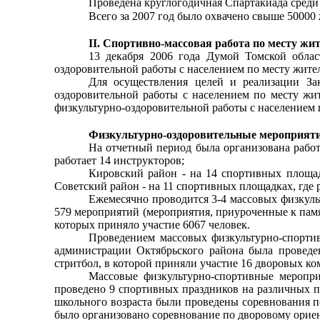
Проведена круглогодичная Спартакиада среди 
Всего за 2007 год было охвачено свыше 50000
II. Спортивно-массовая работа по месту жи
13 декабря 2006 года Думой Томской обла
оздоровительной работы с населением по месту жител
Для осуществления целей и реализации Зак
оздоровительной работы с населением по месту жи
физкультурно-оздоровительной работы с населением п
Физкультурно-оздоровительные мероприят
На отчетный период была организована работ
работает 14 инструкторов;
Кировский район - на 14 спортивных площадк
Советский район - на 11 спортивных площадках, где 
Ежемесячно проводится 3-4 массовых физкуль
579 мероприятий (мероприятия, приуроченные к памя
которых приняло участие 6067 человек.
Проведением массовых физкультурно-спорти
администрации Октябрьского района была проведен
стритбол, в которой приняли участие 16 дворовых ком
Массовые физкультурно-спортивные меропри
проведено 9 спортивных праздников на различных пл
школьного возраста были проведены соревнования п
было организовано соревнование по дворовому ориен