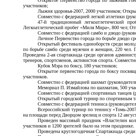
Открытое Первенство города по лыжным гонк
участников;
Лыжня здоровья-2007, 2000 участников; Откры
Совместно с федерацией легкой атлетики (ру
47-й традиционный легкоатлетический проб
Легкоатлетический пробег «Миля Мира», 800 чел; От
Совместно с федерацией самбо и дзюдо (руко
Личное Первенство города по борьбе дзюдо ср
Открытый фестиваль единоборств среди молоде
по борьбе самбо среди мужчин и женщин, 220 чел. П
Проведена 2-ая спартакиада среди органов админист
тренеров, спортсменов, активистов спорта. Совмест
Кубок Мэра по боксу, 180 участников;
Открытое первенство города по боксу посвящ
участников.
Совместно с федерацией шахмат (руководите
Мемориал П. Измайлова по шахматам, 500 учас
Совместно с федерацией спортивных танцев (
Открытый городской турнир по спортивным та
Совместно с федерацией тенниса (руководите
Всероссийский турнир по теннису «Томь-2007
на площади перед Дворцом зрелищ и спорта 12 август
Проведен массовый праздник «Властелин кол
участников и 1200 зрителей было на этом празднике.
Проведена круглогодичная Спартакиада среди 