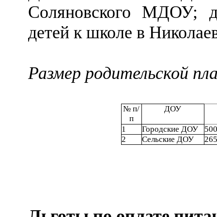
Соляновского МДОУ; де
детей к школе в Никола
Размер родительской пл
№ п/
ДОУ
п
1
Городские ДОУ
500
2
Сельские ДОУ
265
Льготы по оплате пит