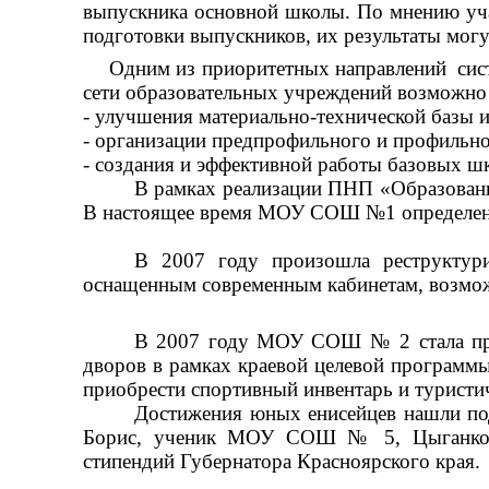
выпускника основной школы.
По мнению уча
подготовки выпускников, их результаты мог
Одним из приоритетных направлений сист
сети образовательных учреждений возможно 
- улучшения материально-технической базы и
- организации предпрофильного и профильно
- создания и эффективной работы базовых ш
В рамках реализации ПНП «Образовани
В настоящее время МОУ СОШ №1 определена 
В 2007 году произошла реструктури
оснащенным современным кабинетам, возмож
В 2007 году МОУ СОШ № 2 стала при
дворов в рамках краевой целевой программы
приобрести спортивный инвентарь и турист
Достижения юных енисейцев нашли по
Борис, ученик МОУ СОШ № 5, Цыганкова А
стипендий Губернатора Красноярского края.