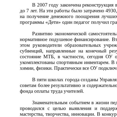
В 2007 году закончена реконструкция в
до 7 лет. На эти работы было затрачено 4930
на получение денежного поощрения лучших
программы «Дети» один педагог получил гран
Развитию экономической самостоятель
нормативное подушевое финансирование. Вт
этом руководители образовательных учре
субвенций, направленные на конечный рез
состояние МТБ, в частности, сегодня ОУ
укомплектованы спортивным инвентарем. В 
химии, физики. Практически все ОУ подключе
В пяти школах города созданы Управл
советам более результативно и содержательн
фонда оплаты труда учителей.
Знаменательным событием в жизни пед
проводился с целью выявления и поддерж
мастерства, творчества, инновации. В конку