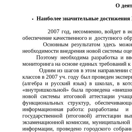
О дея
Наиболее значительные достижения 
2007 год, несомненно, войдет в 
обеспечение качественного и доступного обр
Основным результатом здесь можно счи
необходимости внедрения новой системы оцен
Поэтому необходима разработка и вв
мониторинга на основе единых требований к 
Одним из шагов в этом направлении стал
классов в 2007 уч. году был проведен эксп
(алгебра и русский язык) в школах, в ко
«внутришкольной» была проведена «внешня
новой системы итоговой аттестации учащ
функциональных структур, обеспечивающ
информационная работа: разработаны и 
государственной (итоговой) аттестации 
экзаменационной комиссии, муниципальной 
информации, проведено городского собран