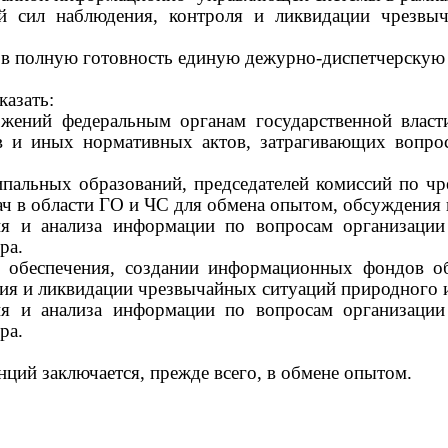
й сил наблюдения, контроля и ликвидации чрезвыч
е в полную готовность единую дежурно-диспетчерскую
азать:
ожений федеральным органам государственной власти
в и иных нормативных актов, затрагивающих вопро
ципальных образований, председателей комиссий по ч
ч в области ГО и ЧС для обмена опытом, обсуждения
ния и анализа информации по вопросам организаци
ра.
о обеспечения, создании информационных фондов о
я и ликвидации чрезвычайных ситуаций природного и
ния и анализа информации по вопросам организаци
ра.
нций заключается, прежде всего, в обмене опытом.