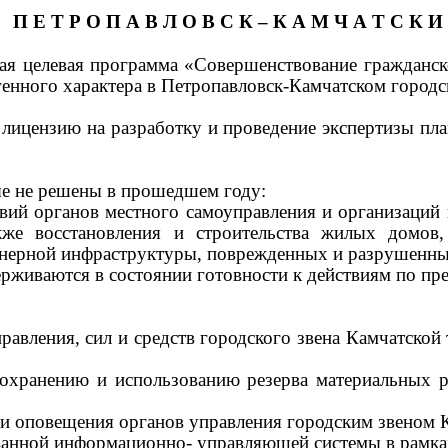
П Е Т Р О П А В Л О В С К
–
К А М Ч А Т С К И
ая целевая программа «Совершенствование гражданск
енного характера в Петропавловск-Камчатском городск
 лицензию на разработку и проведение экспертизы пл
ые не решены в прошедшем году:
твий органов местного самоуправления и организаций
кже восстановления и строительства жилых домов,
нерной инфраструктуры, поврежденных и разрушенных
рживаются в состоянии готовности к действиям по пр
равления, сил и средств городского звена Камчатско
сохранению и использованию резерва материальных 
и и оповещения органов управления городским звеном
ованной информационно- управляющей системы в рамк