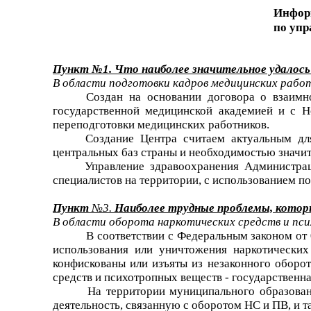
Информ
по упр
Пункт №1. Что наиболее значительное удалось с
В области подготовки кадров медицинских рабо
Создан на основании договора о взаимн
государственной медицинской академией и с 
переподготовки медицинских работников.
Создание Центра считаем актуальным дл
центральных баз страны и необходимостью значи
Управление здравоохранения Администрац
специалистов на территории, с использованием п
Пункт
№3.
Наиболее трудные проблемы, которы
В области оборота наркотических средств и пс
В соответствии с Федеральным законом от 
использования или уничтожения наркотических
конфискованы или изъяты из незаконного оборо
средств и психотропных веществ - государственн
На территории муниципального образова
деятельность, связанную с оборотом НС и ПВ, и 