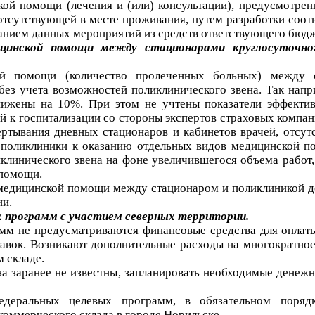
кой помощи (лечения и (или) консультации), предусмотре
тсутствующей в месте проживания, путем разработки соотв
анием данных мероприятий из средств ответствующего бюдж
ицинской помощи между стационарами круглосуточно
ой помощи (количество пролеченных больных) между 
, без учета возможностей поликлинического звена. Так на
снижены на 10%. При этом не учтены показатели эффекти
 к госпитализации со стороны экспертов страховых компан
ертывания дневных стационаров и кабинетов врачей, отсут
в поликлиники к оказанию отдельных видов медицинской 
клинического звена на фоне увеличившегося объема работ,
 помощи.
 медицинской помощи между стационаром и поликлиникой д
ии.
программ с участием северных территории.
мм не предусматриваются финансовые средства для оплаты
авок. Возникают дополнительные расходы на многократное
 складе.
за заранее не известны, запланировать необходимые денеж
едеральных целевых программ, в обязательном порядк
коммерческого склада в городе Норильске.