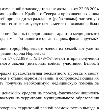
 изменений в законодательные акты ....» от 22.08.2004
щих в районах Крайнего Севера и приравненных к ним
елей производить гражданам (работникам) частичную
тно, если таких услуг нет в месте проживания, была
но не обязаны) предоставлять гарантии медицинского
ражданам, работающим в организациях, финансируемых
ния город Норильск и членов их семей, вот уже на
трации города Норильска.
» от 17.07.1999 г. №178-ФЗ имеют и при получении
льного закона (инвалиды войны, участники Великой
рядка предоставления бесплатного проезда к месту
имся в стационарном лечении, и сопровождающим их
ость получить необходимую медицинскую помощь за
м денежных средств на проезд, фактически лишились
ваемую на территории муниципального образования
 северных территорий равной возможностью выезда в