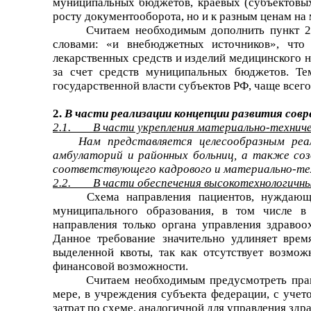
муниципальных бюджетов, краевых (субъектовы
росту документооборота, но и к разным ценам н
Считаем необходимым
дополнить пункт 
словами: «и внебюджетных источников», что
лекарственных средств и изделий медицинского 
за счет средств муниципальных бюджетов. Те
государственной власти субъектов РФ, чаще всего
2.
В части реализации концепции развития совр
2.1. В части укрепления материально-техничес
Нам представляется целесообразным реа
амбулаторий и районных больниц, а также соз
соответствующего кадрового и материально-тех
2.2. В части обеспечения высокотехнологичны
Схема направления пациентов, нуждающ
муниципального образования, в том числе в 
направления только органа управления здравоо
Данное требование значительно удлиняет врем
выделенной квоты, так как отсутствует возмож
финансовой возможности.
Считаем необходимым
предусмотреть пра
мере, в учреждения субъекта федерации, с уче
затрат по схеме, аналогичной для управления здр