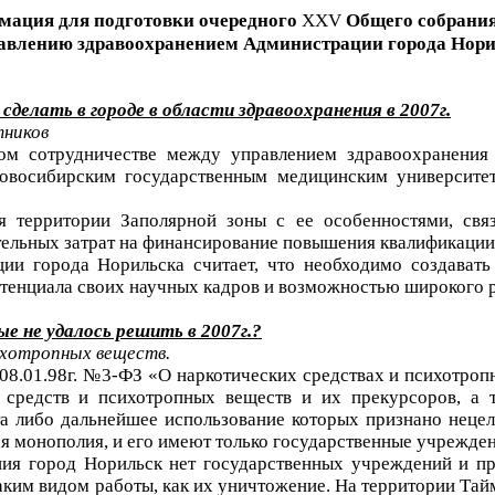
ация для подготовки очередного
XXV
Общего собрани
авлению здравоохранением Администрации города Нори
делать в городе в области здравоохранения в 2007г.
тников
ом сотрудничестве между управлением здравоохранения
Новосибирским государственным медицинским университе
я территории Заполярной зоны с ее особенностями, свя
тельных затрат на финансирование повышения квалификации 
ии города Норильска считает, что необходимо создавать
отенциала своих научных кадров и возможностью широкого 
е не удалось решить в 2007г.?
ихотропных веществ.
08.01.98г. №3-ФЗ «О наркотических средствах и психотроп
 средств и психотропных веществ и их прекурсоров, а 
та либо дальнейшее использование которых признано неце
ая монополия, и его имеют только государственные учрежден
ния город Норильск нет государственных учреждений и п
таким видом работы, как их уничтожение. На территории Т