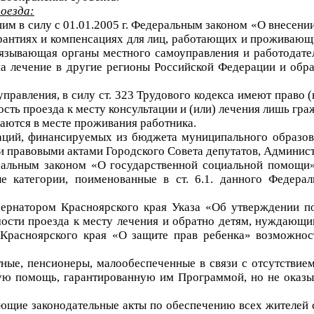
оезда:
вшим в силу с 01.01.2005 г. Федеральным законом «О внесении
гарантиях и компенсациях для лиц, работающих и проживаю
обязывающая органы местного самоуправления и работодат
на лечение в другие регионы Российской Федерации и обра
равления, в силу ст. 323 Трудового кодекса имеют право (
сть проезда к месту консультации и (или) лечения лишь г
ваются в месте проживания работника.
аций, финансируемых из бюджета муниципального образова
и правовыми актами Городского Совета депутатов, Админис
еральным законом «О государственной социальной помощи
ые категории, поименованные в ст. 6.1. данного Федера
бернатором Красноярского края Указа «Об утверждении по
мости проезда к месту лечения и обратно детям, нуждающ
на Красноярского края «О защите прав ребенка» возможн
тные, пенсионеры, малообеспеченные в связи с отсутствие
ю помощь, гарантированную им Программой, но не оказы
ующие законодательные акты по обеспечению всех жителей