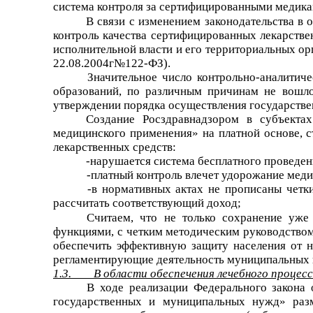
система контроля за сертифицированными медика
В связи с изменением законодательства в 
контроль качества сертифицированных лекарстве
исполнительной власти и его территориальных орг
22.08.2004г№122-ФЗ).
Значительное число контрольно-аналитич
образований, по различным причинам не вошло
утверждении порядка осуществления государствен
Создание Росздравнадзором в субъекта
медицинского применения» на платной основе, 
лекарственных средств:
-нарушается система бесплатного проведен
-платный контроль влечет удорожание мед
-в нормативных актах не прописаны четк
рассчитать соответствующий доход;
Считаем,
что не только сохранение уже
функциями, с четким методическим руководством
обеспечить эффективную защиту населения от н
регламентирующие деятельность муниципальных к
1.3. В области обеспечения лечебного процесс
В ходе реализации Федерального закона 
государственных и муниципальных нужд» разм