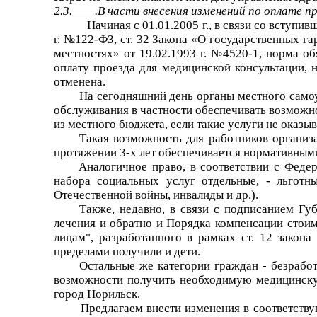
2.3. .В части внесения изменений по оплате пр
Начиная с 01.01.2005 г., в связи со вступи
г. №122-ФЗ, ст. 32 Закона «О государственных 
местностях» от 19.02.1993 г. №4520-1, норма 
оплату проезда для медицинской консультации, 
отменена.
На сегодняшний день органы местного самоуп
обслуживания в частности обеспечивать возможно
из местного бюджета, если такие услуги не оказы
Такая возможность для работников организ
протяжении 3-х лет обеспечивается нормативным
Аналогичное право, в соответствии с Фед
набора социальных услуг отдельные, - льготн
Отечественной войны, инвалиды и др.).
Также, недавно, в связи с подписанием Гу
лечения и обратно и Порядка компенсации стои
лицам", разработанного в рамках ст. 12 зако
пределами получили и дети.
Остальные же категории граждан - безрабо
возможности получить необходимую медицинску
город Норильск.
Предлагаем
внести изменения в соответств