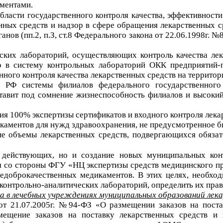
ментами.
области государственного контроля качества, эффективност
нных средств и надзор в сфере обращения лекарственных 
анов (пп.2, п.З, ст.8 Федерального закона от 22.06.1998г.
еских лабораторий, осуществляющих контроль качества ле
 в систему контрольных лабораторий ОКК предприятий-п
ного контроля качества лекарственных средств на территор
х РФ системы филиалов федерального государственного
ставит под сомнение жизнеспособность филиалов и высоки
ия 100% экспертизы сертификатов и входного контроля лека
икаментов для нужд здравоохранения, не предусмотренное
ие объемы лекарственных средств, подвергающихся обяза
 действующих, но и создание новых муниципальных конт
 со стороны ФГУ «НЦ экспертизы средств медицинского пр
едоброкачественных медикаментов. В этих целях, необход
онтрольно-аналитических лабораторий, определить их прав
а в лечебных учреждениях муниципальных образований ле
от 21.07.2005г. №94-ФЗ «О размещении заказов на постав
ещение заказов на поставку лекарственных средств и и