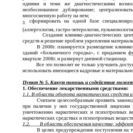
одними и теми же диагностическими возмож
необоснованное дублирование; централизова
многосменную работу на нем;
сформировать на одной базе специализиро
(аллергология, гастро-энтерология, пульмонология,
Создание клинико-диагностических цен
средств и решение проблем укрепления материал
В 2008г. планируется размещение клиник
зданий «больничного городка», с приданием фу
квартале 2008г. и развернут дневной стационар.
Все это позволит не только улучшить дост
использовать имеющиеся кадровые и материально
Пункт № 5. Какую помощь и содействие может
1. Обеспечение лекарственными средствами:
1.1. В области оборота наркотических средств 
Считаем целесообразным
проявить законо
при наличии у них государственной лицензии 
уничтожению наркотических и психотропных ве
наркотических средствах и психотропных веществ
1.2. В области обеспечения качества, эффекти
В целях предупреждения поступления на 