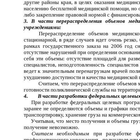
другие районы края, в целях оказания медицинс
населению бесплатной медицинской помощи, но о
либо закрепление правовой нормой с финансиров
3. В части перераспределения объемов мед
учреждениями:
Перераспределение объемов медицинск
стационарной, в ряде случаев идет очень резко
рамках государственного заказа на 2006 год 
отсутствие нарушений при определении оснований
себя эти объемы: отсутствие площадей для разв
специалистов, неподготовленность специалисто
ведет к значительным перенагрузкам врачей поли
ухудшению доступности и качества медицинской
Считаем, что перераспределение объемов
готовности поликлинической службы на территор
4. В части разработки федеральных целевых 
При разработке федеральных целевых програ
заранее не определяются объемы и графики пост
транспортировку, хранение груза на коммерческом
Учитывая, что место получения и объемы гру
получение невозможно.
Считаем необходимым
при разработке ф
профилактического учреждения - получателя или 