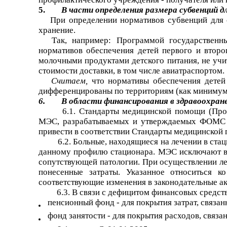
5.
В части определения размера субвенций д
При определении нормативов субвенций для
хранение.
Так, например: Программой государственн
нормативов обеспечения детей первого и втор
молочными продуктами детского питания, не учи
стоимости доставки, в том числе авиатраспортом.
Считаем,
что нормативы обеспечения дете
дифференцированы по территориям (как минимум
6. В области финансирования в здравоохране
6.1. Стандарты медицинской помощи (Про
МЭС, разрабатываемых и утверждаемых ФОМС с
привести в соответствии Стандарты медицинской
6.2. Больные, находящиеся на лечении в с
данному профилю стационара. МЭС исключают в
сопутствующей патологии. При осуществлении л
понесенные затраты. Указанное относиться к
соответствующие изменения в законодательные ак
6.3. В связи с дефицитом финансовых средс
пенсионный фонд - для покрытия затрат, связ
фонд занятости - для покрытия расходов, связ