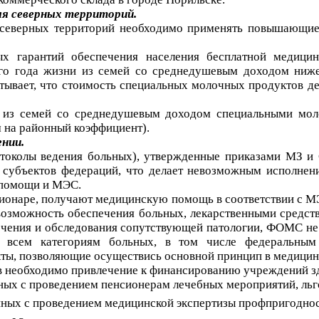
ля северных территорий.
 северных территорий необходимо применять повышающие
ых гарантий обеспечения населения бесплатной медиц
ого года жизни из семей со среднедушевым доходом ни
тывает, что стоимость специальных молочных продуктов де
й из семей со среднедушевым доходом специальными мол
 на районный коэффициент).
нии.
токолы ведения больных), утвержденные приказами МЗ и 
убъектов федераций, что делает невозможным исполнени
 помощи и МЭС.
тационаре, получают медицинскую помощь в соответствии 
озможность обеспечения больных, лекарственными средст
ечения и обследования сопутствующей патологии, ФОМС н
о всем категориям больных, в том числе федеральным
ты, позволяющие осуществись основной принцип в медицине
тв необходимо привлечение к финансированию учреждений 
анных с проведением пенсионерам лечебных мероприятий, ль
анных с проведением медицинской экспертизы профпригоднос