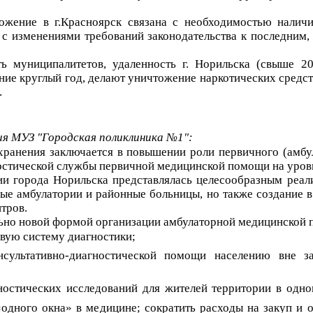
тожение в г.Красноярск связана с необходимостью налич
и с изменениями требований законодательства к последним,
 муниципалитетов, удаленность г. Норильска (свыше 20
ние круглый год, делают уничтожение наркотических средс
.
ия МУЗ "Городская поликлиника №1":
хранения заключается в повышении роли первичного (амбу
остической службы первичной медицинской помощи на уров
 города Норильска представлялась целесообразным реализ
ые амбулатории и районные больницы, но также создание в
тров.
ьно новой формой организации амбулаторной медицинской п
вую систему диагностики;
нсультативно-диагностической помощи населению вне з
ностических исследований для жителей территории в одн
 «одного окна» в медицине; сократить расходы на закуп и