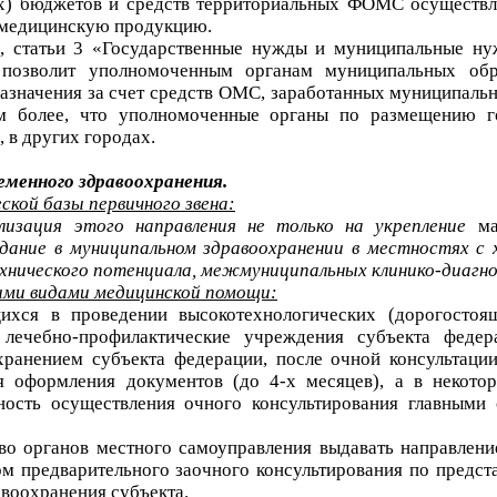
х) бюджетов и средств территориальных ФОМС осуществля
а медицинскую продукцию.
2, статьи 3 «Государственные нужды и муниципальные ну
 позволит уполномоченным органам муниципальных обр
назначения за счет средств ОМС, заработанных муниципал
м более, что уполномоченные органы по размещению г
, в других городах.
еменного здравоохранения.
кой базы первичного звена:
лизация этого направления не только на укрепление
м
дание в муниципальном здравоохранении в местностях с
нического потенциала, межмуниципальных клинико-диагно
ми видами медицинской помощи:
ихся в проведении высокотехнологических (дорогостоя
лечебно-профилактические учреждения субъекта федер
хранением субъекта федерации, после очной консультации
я оформления документов (до 4-х месяцев), а в некото
ность осуществления очного консультирования главными 
во органов местного самоуправления выдавать направлени
том предварительного заочного консультирования по пред
авоохранения субъекта.