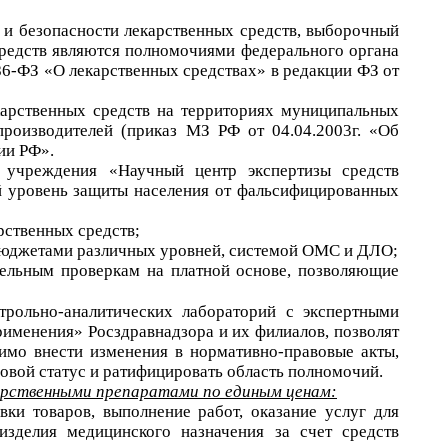
и и безопасности лекарственных средств, выборочный
средств являются полномочиями федерального органа
 №86-ФЗ «О лекарственных средствах» в редакции ФЗ от
карственных средств на территориях муниципальных
роизводителей (приказ МЗ РФ от 04.04.2003г. «Об
ии РФ».
 учреждения «Научный центр экспертизы средств
й уровень защиты населения от фальсифицированных
рственных средств;
 бюджетами различных уровней, системой ОМС и ДЛО;
тельным проверкам на платной основе, позволяющие
рольно-аналитических лабораторий с экспертными
именения» Росздравнадзора и их филиалов, позволят
имо внести изменения в нормативно-правовые акты,
овой статус и ратифицировать область полномочий.
карственными препаратами по единым ценам:
ки товаров, выполнение работ, оказание услуг для
зделия медицинского назначения за счет средств