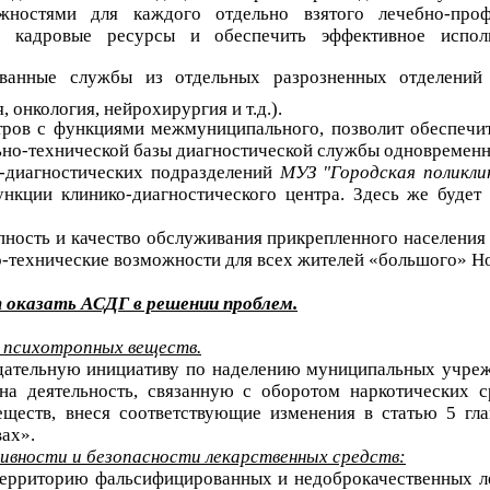
ностями для каждого отдельно взятого лечебно-профи
ть кадровые ресурсы и обеспечить эффективное испол
ванные службы из отдельных разрозненных отделений 
 онкология, нейрохирургия и т.д.).
тров с функциями межмуниципального, позволит обеспечи
ьно-технической базы диагностической службы одновременн
о-диагностических подразделений
МУЗ "Городская поликл
нкции клинико-диагностического центра. Здесь же будет
упность и качество обслуживания прикрепленного населения
-технические возможности для всех жителей «большого» Н
 оказать АСДГ в решении проблем.
и психотропных веществ.
дательную инициативу по наделению муниципальных учреж
на деятельность, связанную с оборотом наркотических 
ществ, внеся соответствующие изменения в статью 5 гла
ах».
вности и безопасности лекарственных средств:
территорию фальсифицированных и недоброкачественных л