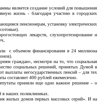
аммы является создание условий для повышения
ивную жизнь - благодаря участию в городских
дающимся пенсионерам, установку электрических
сотовые).
рогостоящих лекарств, слухопротезирование и
еч,
или с объемом финансирования в 24 миллиона
ионов).
иям граждан», несмотря на то, что социальная
ожество социальных решений, принятых Думой в
уют выплаты негосударственных пенсий
–
для тех
ты составляет 400 рублей ежемесячно.
депутаты приняли еще одно важное решение
–
о
й в наших поликлиниках.
ия жилых домов первых массовых серий». И на