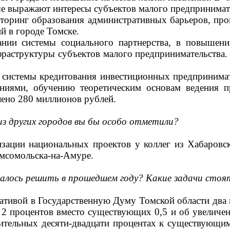
е выражают интересы субъектов малого предпринимат
оринг образования административных барьеров, пров
й в городе Томске.
ании системы социального партнерства, в повышении
фраструктуры субъектов малого предпринимательства. 
 системы кредитования инвестиционных предпринимате
иями, обучению теоретическим основам ведения пр
ено 280 миллионов рублей.
из других городов вы бы особо отметили?
изации национальных проектов у коллег из Хабаровск
омсомольска-на-Амуре.
алось решить в прошедшем году? Какие задачи стоят
ативой в Государственную Думу Томской области два
 2 процентов вместо существующих 0,5 и об увеличен
ительных десяти-двадцати процентах к существующим 