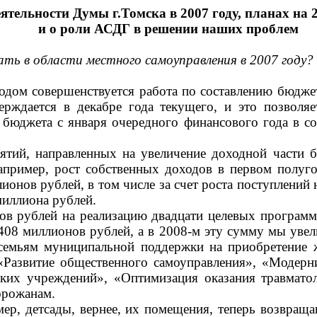
ятельности Думы г.Томска в 2007 году, планах на 
и о роли АСДГ в решении наших проблем
ать в области местного самоуправления в 2007 году?
одом совершенствуется работа по составлению бюджет
рждается в декабре года текущего, и это позволя
 бюджета с января очередного финансового года в с
иятий, направленных на увеличение доходной части
пример, рост собственных доходов в первом полугод
онов рублей, в том числе за счет роста поступлений 
миллиона рублей.
ов рублей на реализацию двадцати целевых программ
 408 миллионов рублей, а в 2008-м эту сумму мы уве
емьям муниципальной поддержки на приобретение ж
«Развитие общественного самоуправления», «Модерн
ских учреждений», «Оптимизация оказания травмат
орожанам.
ер, детсады, вернее, их помещения, теперь возвраща