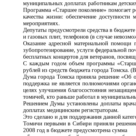
муниципальных доплатах работникам детски
Программа «Старшее поколение» помогает р
качества жизни: обеспечение доступности
мероприятиях.
Депутаты предусмотрели средства в бюджете
и газовых плит, телефонов (в случае невозм
Оказание адресной материальной помощи п
зубопротезирование, услуги федеральной поч
бесплатных концертов для ветеранов, посв
С каждым годом объем программы «Старше
рублей из средств бюджета города Томска. (
Дума города Томска приняла решение «Об о
поддержка не является полномочиями орган
целях улучшения благосостояния незащищенн
томичей, кто раньше работал в муниципальн
Решением Думы установлены доплаты врача
доплатах медицинским регистраторам.
Это сделано и для поддержания данной катег
Томичи первыми в Сибири приняли решение
2008 год в бюджете предусмотрена сумма