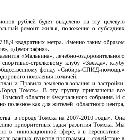
ионов рублей будет выделено на эту целевую
тальный ремонт жилья, положение о субсидиях
738,9 квадратных метра. Именно таким образом
ие», «Демография».
развития «Мальвина», лечебно-оздоровительного
спортивно-стрелковому клубу «Звезда», клубу
му общественному фонду «Сибирь-СПИД-помощь»
здорового поколения томичей.
лан и Правила землепользования и застройки.
«Город Томск». В эту группу приглашены все
ы Томской области и Федерального собрания. И с
но полезное как для жителей областного центра,
ства в городе Томска на 2007-2010 годы». Она
шению приоритетных задач развития Томска. Мы
нно в инновационной сфере, а в перспективе
–
 числе важных пунктов программы
–
содействие в