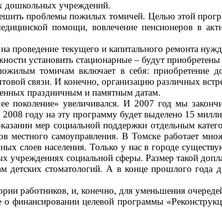
х дошкольных учреждений.
ешить проблемы пожилых томичей. Целью этой прогр
 медицинской помощи, вовлечение пенсионеров в акт
 на проведение текущего и капитального ремонта нуж
ожности установить стационарные
–
будут приобретены 
ожилым томичам включает в себя: приобретение до
товой связи. И конечно, организацию различных встр
ященных праздничным и памятным датам.
е поколение» увеличивался. И 2007 год мы законч
В 2008 году на эту программу будет выделено 15 милл
казании мер социальной поддержки отдельным категор
ов местного самоуправления. В Томске работает мн
ых слоев населения. Только у нас в городе существ
ых учреждениях социальной сферы. Размер такой допла
м детских стоматологий. А в конце прошлого года 
ории работников, и, конечно, для уменьшения очереде
 о финансировании целевой программы «Реконструкц