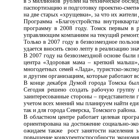
в 5 миллионов рублей на техническое обслед
паспортизацию и подготовку проектно-смет
на две старых «хрущевки», за что их жители
Программа «Благоустройства внутрикварта
программу в 2008 году. Томск первым в р
управляющим компаниям на текущий ремонт,
Только в 2007 году в безвозмездное польз
удается вносить свою лепту в реализацию з
В 2007 году на безвозмездной основе были 
центра «Здоровая мама
–
крепкий малыш», 
многодетных семей «Лада», туристско-экс
и другим организациям, которые работают в
В конце декабря Думой города Томска был
Сегодня решено создать рабочую группу 
заинтересованные стороны
–
представители г
учетом всех мнений мы планируем найти един
так и для города Северска, Томского района.
В областном центре работает целевая прог
ориентирована на достижение социально-эк
ожидаем также рост занятости населения з
повышение конкурентоспособности экономик