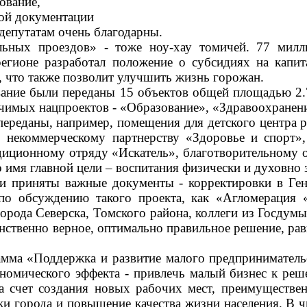
ование,
ной документации
 депутатам очень благодарны.
льных проездов» - тоже ноу-хау томичей. 77 милл
егионе разработал положение о субсидиях на капи
 что также позволит улучшить жизнь горожан.
ование были переданы 15 объектов общей площадью 2.
начимых нацпроектов - «Образование», «Здравоохранен
переданы, например, помещения для детского центра 
некоммерческому партнерству «Здоровье и спорт», 
педиционному отряду «Искатель», благотворительно
о имя главной цели
–
воспитания физически и духовно 
и приняты важные документы - корректировки в Генп
по обсуждению такого проекта, как «Агломерация 
орода Северска, Томского района, коллеги из Госдум
ственно верное, оптимально правильное решение, рав
рамма «Поддержка и развитие малого предприниматель
ономического эффекта - привлечь малый бизнес к ре
а счет создания новых рабочих мест, преимуществе
и города и повышение качества жизни населения. В