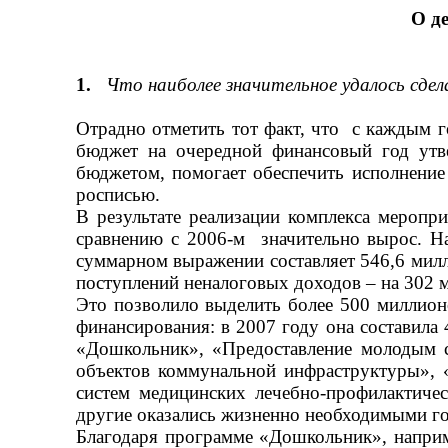
О де
1.
Что наиболее значительное удалось сдел
Отрадно отметить тот факт, что с каждым г
бюджет на очередной финансовый год утве
бюджетом, помогает обеспечить исполнение
росписью.
В результате реализации комплекса меропр
сравнению с 2006-м значительно вырос. На
суммарном выражении составляет 546,6 милли
поступлений неналоговых доходов
–
на 302 
Это позволило выделить более 500 миллион
финансирования: в 2007 году она составила
«Дошкольник», «Предоставление молодым с
объектов коммунальной инфраструктуры», 
систем медицинских лечебно-профилактиче
другие оказались жизненно необходимыми г
Благодаря программе «Дошкольник», наприм