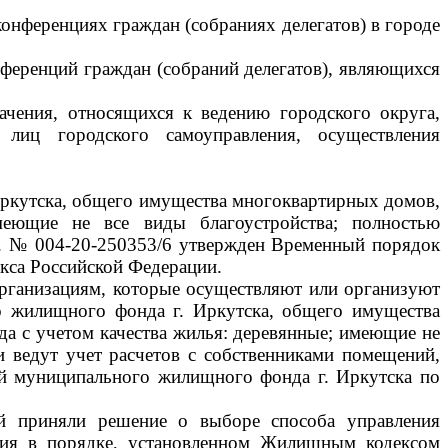
онференциях граждан (собраниях делегатов) в городе
нференций граждан (собраний делегатов), являющихся
чения, относящихся к ведению городского округа,
лиц городского самоуправления, осуществления
ркутска, общего имущества многоквартирных домов,
еющие не все виды благоустройства; полностью
6г. № 004-20-250353/6 утвержден Временный порядок
кса Российской Федерации.
анизациям, которые осуществляют или организуют
о жилищного фонда г. Иркутска, общего имущества
 с учетом качества жилья: деревянные; имеющие не
и ведут учет расчетов с собственниками помещений,
й муниципального жилищного фонда г. Иркутска по
ий приняли решение о выборе способа управления
ния в порядке, установленном Жилищным кодексом