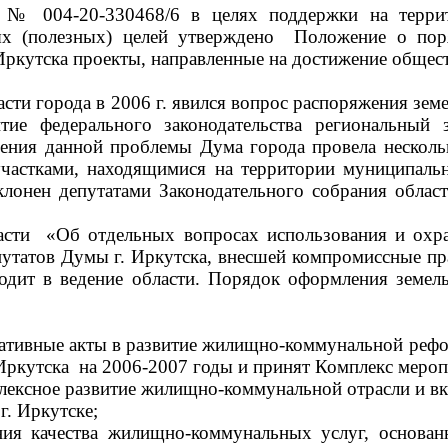
 № 004-20-330468/6 в целях поддержки на террит
ых (полезных) целей утверждено Положение о по
ркутска проекты, направленные на достижение общест
и города в 2006 г. явился вопрос распоряжения земе
итие федерального законодательства региональный
ения данной проблемы Дума города провела нескол
астками, находящимися на территории муниципальн
тклонен депутатами Законодательного собрания обл
Об отдельных вопросах использования и охраны 
путатов Думы г. Иркутска, внесшей компромиссные 
одит в ведение области. Порядок оформления земел
ные акты в развитие жилищно-коммунальной реформ
Иркутска на 2006-2007 годы и принят Комплекс мероп
ное развитие жилищно-коммунальной отрасли и вкл
. Иркутске;
ния качества жилищно-коммунальных услуг, основа