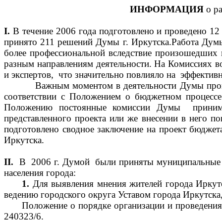
ИНФОРМАЦИЯ
о ра
I
.
В течение 2006 года подготовлено и проведено 12
принято 211 решений Думы г. Иркутска.
Работа Думы
более профессиональной вследствие произошедших 
разным направлениям деятельности. На Комиссиях во
и экспертов, что значительно повлияло на эффектив
Важным моментом в деятельности Думы прошедше
соответствии с Положением о бюджетном процесс
Положению постоянные комиссии Думы принимал
представленного проекта или же внесении в него п
подготовлено сводное заключение на проект бюдже
Иркутска.
II
.
В 2006 г. Думой были приняты муниципальные п
населения города:
1.
Для выявления мнения жителей города Иркут
ведению городского округа Уставом города Иркутска
Положение о порядке организации и проведения
240323/6.