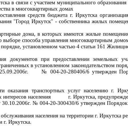
тска в связи с участием муниципального образования
ства в многоквартирных домах
оставления средств бюджета г. Иркутска организац
ования "Город Иркутск" - собственника жилых помещ
артирные дома, в которых имеются жилые помещения
о выборе способа управления многоквартирным домо
порядке, установленном частью 4 статьи 161 Жилищно
ия документов при предоставлении земельных уча
зграниченных в установленном законодательством поря
 25.09.2006г. № 004-20-280406/6 утвержден Пор
ти оказания транспортных услуг населению г. Ирк
ных интересов населения г. Иркутска, предупрежд
 30.10.2006г. № 004-20-300430/6 утвержден Порядок
бслуживания населения на территории г. Иркутска р
 г. Иркутска.