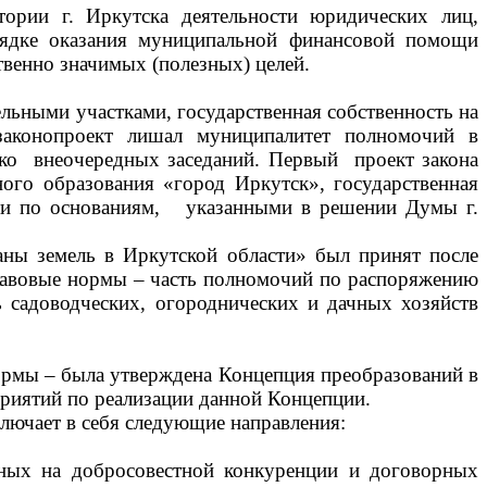
ории г. Иркутска деятельности юридических лиц,
рядке оказания муниципальной финансовой помощи
венно значимых (полезных) целей.
льными участками, государственная собственность на
 законопроект лишал муниципалитет полномочий в
ько внеочередных заседаний. Первый проект закона
ого образования «город Иркутск», государственная
асти по основаниям, указанными в решении Думы г.
земель в Иркутской области» был принят после
правовые нормы – часть полномочий по распоряжению
ь садоводческих, огороднических и дачных хозяйств
ы – была утверждена Концепция преобразований в
риятий по реализации данной Концепции.
ючает в себя следующие направления:
нных на добросовестной конкуренции и договорных