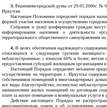
3.
Решениемгородской думы от 29.05.2006г. № 0
Иркутске.
Настоящее Положение определяет порядок назнач
формой участия населения в осуществлении городско
Собрания и (или) конференции граждан могут 
информирования населения о деятельности орг
территориального общественного самоуправления на 
4.
В целях обеспечения надлежащего содержани
относящихся к следующим группам жилищного ф
неблагоустроенные; с износом 60% и более; ветхие
предоставления субсидий жилищным организациям в
Настоящий Порядок определяет механизм пре
осуществление на территории г. Иркутска содерж
собственников помещений в многоквартирных домах
все виды благоустройства; полностью неблагоустро
нанимателями жилых помещений по договорам соци
плате за жилое помещение и коммунальные услуги в 
Действие настоящего Порядка не распростра
многоквартирным домом и об установлении разме