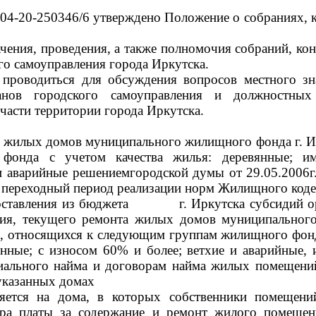
04-20-250346/6 утверждено Положение о собраниях, к
ения, проведения, а также полномочия собраний, ко
го самоуправления города Иркутска.
проводиться для обсуждения вопросов местного зна
анов городского самоуправления и должностных 
части территории города Иркутска.
я жилых домов муниципального жилищного фонда г. И
онда с учетом качества жилья: деревянные; им
 и аварийные решениемгородской думы от 29.05.200
 переходный период реализации норм Жилищного коде
доставления из бюджета г. Иркутска субсидий орг
ания, текущего ремонта жилых домов муниципальног
, относящихся к следующим группам жилищного фонда
енные; с износом 60% и более; ветхие и аварийные, 
ального найма и договорам найма жилых помещени
указанных домах
няется на дома, в которых собственники помещен
ра платы за содержание и ремонт жилого помеще