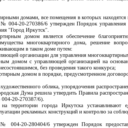
ирными домами, все помещения в которых находятся 
. № 004-20-270386/6 утвержден Порядок управления
ния "Город Иркутск".
артирным домом является обеспечение благоприят
имущества многоквартирного дома, решение вопро
живающим в таком доме путем:
вляющей организации для управления многоквартирны
ным домом с управляющей организацией на основани
несостоявшимся, без проведения такого конкурса;
ртирным домом в порядке, предусмотренном договоро
художественного облика, упорядочения распростране
РФ городская Дума решила утвердить Правила рас
 004-20-270387/6).
 на территории города Иркутска устанавливают 
луатации рекламных конструкций и контролю за соблю
 № 004-20-280404/6 утвержден Порядок предостав