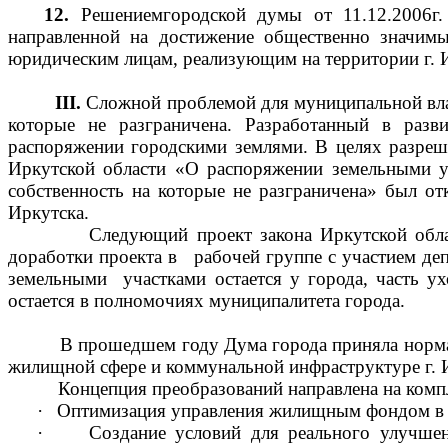
12.
Решениемгородской думы от 11.12.2006г.
направленной на достижение общественно значим
юридическим лицам, реализующим на территории г. И
III
.
Сложной проблемой для муниципальной власт
которые не разграничена. Разработанный в разв
распоряжении городскими землями. В целях разреш
Иркутской области «О распоряжении земельными уч
собственность на которые не разграничена» был о
Иркутска.
Следующий проект закона Иркутской области «
доработки проекта в рабочей группе с участием де
земельными участками остается у города, часть ух
остается в полномочиях муниципалитета города.
В прошедшем году Дума города приняла норматив
жилищной сфере и коммунальной инфраструктуре г. 
Концепция преобразований направлена на комплекс
·
Оптимизация управления жилищным фондом в г
·
Создание условий для реального улучше