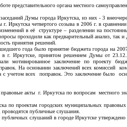
боте представительного органа местного самоуправле
 заседаний Думы города Иркутска, из них - 3 внеочер
 г. Иркутска четвертого созыва в 2006 г. в сравнен
изменений в её структуре – разделении на постоя
просы проходили как предварительный анализ, так и 
ность принятия решений.
го года было принятие бюджета города на 2007 
е в г. Иркутске, принятом решением Думы от 23.
и мотивированное заключение по проекту бюдж
оправок. На основании заключений всех комиссий к
та с учетом всех поправок. Это заключение было ос
равовые акты г. Иркутска по вопросам местного зна
ска по проектам городских муниципальных правовых 
, проводятся публичные слушания.
 публичных слушаний в городе Иркутске утверждено