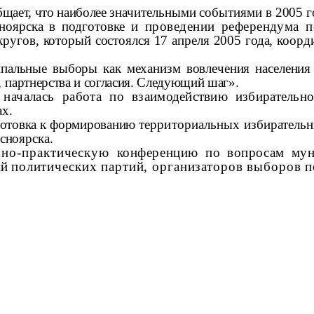
бщает, что наиболее
значительными событиями в 2005 г
сноярска в подготовке
и проведении референдума 
ругов, который состоялся 17 апреля 2005 года, коорд
пальные выборы как механизм вовлечения населения
,
партнерства и согласия. Следующий шаг».
 началась работа по
взаимодействию избирательн
ах.
готовка к формированию
территориальных избирательн
сноярска.
чно-практическую
конференцию по вопросам му
ий
политических партий, организаторов выборов