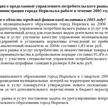
я о проделанной управлением потребительского рынка
инистрации города Норильска работе в течение 2005 го
е в области городской финансовой политики в 2005 году?
 муниципального образования город Норильск на 2006 г
ерритории, управлением потребительского рынка и услуг ут
 на вмененный доход для отдельных видов деятельности на 
нка и услуг улучшено качество управления муниципальн
предприятий и установить нормативы отчислений из пр
аналогичный показатель за 2004г. составил 1,85 млн. руб.
ого рынка и услуг потребителям за некачественные товары 
едпринимательства в добровольном порядке составил 91,4% 
ду с участием специалистов управления потребительског
наложены штрафные санкции в размере 0,84 млн. руб.
ципального образования город Норильск в 1 квартале 200
проведения муниципальных лотерей на территории муниципа
нка и услуг планируется утверждение нового положени
ния за чет дополнительного перечисления в бюджет нера
о рынка и услуг поставлена задача по урегулированию воп
ального образования город Норильск.