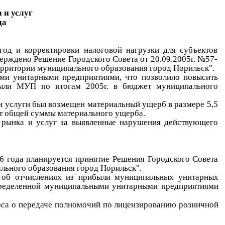
 и услуг
да
од и корректировки налоговой нагрузки для субъектов
верждено Решение Городского Совета от 20.09.2005г. №57-
территории муниципального образования город Норильск".
ыми унитарными предприятиями, что позволило повысить
ибыли МУП по итогам 2005г. в бюджет муниципального
и услуги был возмещен материальный ущерб в размере 5,5
от общей суммы материального ущерба.
о рынка и услуг за выявленные нарушения действующего
6 года планируется принятие Решения Городского Совета
льного образования город Норильск".
я об отчислениях из прибыли муниципальных унитарных
спределенной муниципальными унитарными предприятиями
роса о передаче полномочий по лицензированию розничной