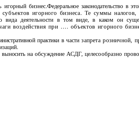
 игорный бизнес.
Федеральное законодательство в эт
 субъектов игорного бизнеса. Те суммы
налогов,
о вида деятельности в том виде, в каком он суще
чаги воздействия при …. объектов игорног
o
бизне
нистративной практики в части
запрета розничной, п
изаций.
о выносить на обсуждение
АСДГ, целесообразно пров