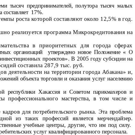
семи тысяч предпринимателей, полутора тысяч малых
а составляет 17%.
 темпы роста которой составляют около 12,5% в год.
шно реализуется программа Микрокредитования на
имательства в приоритетных для города сферах
итных организаций утверждено новое Положение « О
и инвестиционных проектов». В 2005
году субсидии на
идий составила 287,9 тыс. руб.
ов деятельности на территории города Абакана» и,
ожений объекта торговли и оказания услуг населению
той республики Хакассия и Советом парикмахеров и
сы профессионального мастерства, в том числе и
е кадров для потребительского рынка. Эта
проблема
ной из таких профессий является мерчендайзер.
ственные учебные центры, другие, что им под силу.
ребительских услуг квалифицированного персонала.