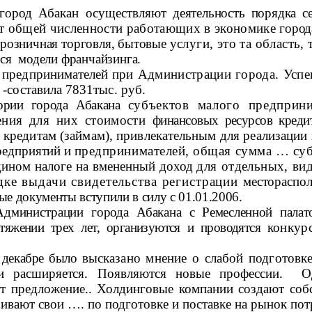
 город Абакан осуществляют
деятельность порядка 
от общей численности работающих в экономике
город
 розничная торговля, бытовые
услуги, это та область,
ся модели франчайзинга.
а предпринимателей при
Администрации города. Успе
-составила 7831тыс. руб.
ории города Абакана
субъектов малого предприн
ения для них стоимости
финансовых ресурсов кред
о
кредитам (займам), привлекательным для реализаци
редприятий и
предпринимателей, общая сумма … субс
дином налоге на вмененный доход
для отдельных, вид
ке выдачи свидетельства регистрации
местораспол
е документы вступили в силу с 01.01.2006.
 Администрации города Абакана с
Ремесленной пала
тяжении трех лет, организуются и проводятся
конкур
в декабре было
высказано мнение о слабой подготовк
 и расширяется.
Появляются новые профессии. Од
т предложение.. Холдинговые компании создают соб
ивают свои …. по подготовке и поставке на рынок пот