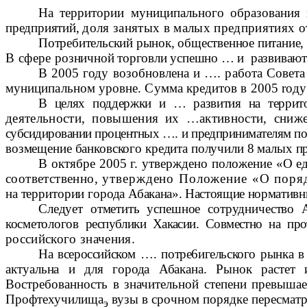
На территории муниципального образования
предприятий,
доля занятых в малых предприятиях 
Потребительский рынок, общественное питание,
В сфере
розничной торговли успешно … и развивают
В 2005 году возобновлена и …. работа Совет
муниципальном уровне. Сумма кредитов в 2005
ro
д
y
В целях поддержки и … развития на террит
деятельности, повышения их …активности, сниж
субсидировании процентных …. и предпринимателям п
возмещение банковского кредита получили 8 малых п
В октябре 2005 г. утверждено положение «О е
соответственно,
утверждено Положение «О поряд
на территории города
Абакана». Настоящие нормативны
Следует отметить успешное сотрудничество
косметологов
республики Хакасии.
Co
вместно на про
российского значения.
На всероссийском …. потре6игельского рынка 
актуальна и для города Абакана. Рынок растет
Востребованность в значительной степени превышае
Профтехучилища
вузы в срочном порядке пересматр
э