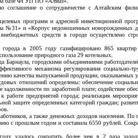
 на базе ФГУП ПО «Алмаз».
о соглашение о сотрудничестве с Алтайским филиа
целевых программ и адресной инвестиционной прог
ла №31» и
«Корпус недоношенных новорожденных дет
 внебюджетных средств в городе
осуществлено стр
 города в 2005 году газифицировано 865 квартир
использование природного газа 29 котельных.
да Барнаула, городскими объединениями работодател
эффективного механизма регулирования социально-
чшению качества выпускаемой продукции, оказываемых 
удовых отношений определены: обеспечение социальн
е задолженности по заработной плате; содействие об
 к работе предприятий города; реализация меропр
ной защите определенных категорий граждан; развити
ров.
работников, а также денежных доходов населения. По
ению с прошлым годом и составила 6550 рублей. Сокр
 году удалось сократить более чем в 2 раза задо