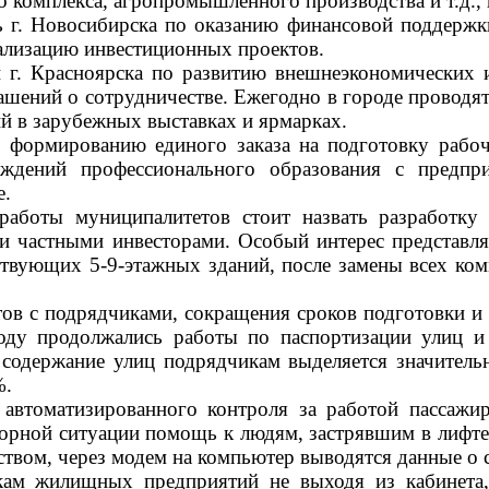
 комплекса, агропромышленного производства и т.д., в
ь г. Новосибирска по оказанию финансовой поддержк
еализацию инвестиционных проектов.
и г. Красноярска по развитию внешнеэкономических 
ашений о сотрудничестве. Ежегодно в городе провод
ий в зарубежных выставках и ярмарках.
 формированию единого заказа на подготовку рабочи
реждений профессионального образования с предпр
е.
 работы муниципалитетов стоит назвать разработк
и частными инвесторами. Особый интерес представля
ствующих 5-9-этажных зданий, после замены всех ко
в с подрядчиками, сокращения сроков подготовки и
оду продолжались работы по паспортизации улиц и
 содержание улиц подрядчикам выделяется значитель
%.
а
автоматизированного контроля за работой пассаж
орной ситуации помощь к людям, застрявшим в лифте,
ством, через модем на компьютер выводятся данные о 
ам жилищных предприятий не выходя из кабинета, с