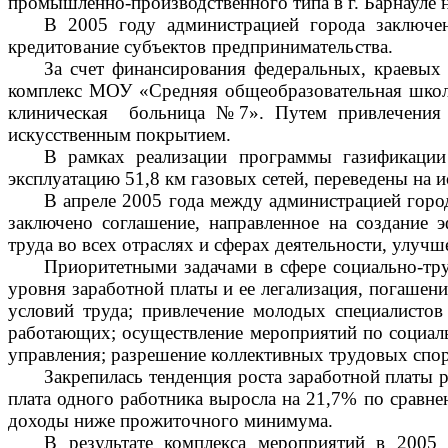
промышленно-производственного типа в г. Барнауле
В 2005 году администрацией города заключен
кредитование субъектов предпринимательства.
За счет финансирования
федеральных, краевых 
комплекс МОУ «Средняя общеобразовательная шко
клиническая больница №7». Путем привлечения
искусственным покрытием.
В рамках реализации программы газификации
эксплуатацию 51,8 км газовых сетей, переведены на 
В апреле 2005 года между администрацией горо
заключено соглашение, направленное на создание 
труда во всех отраслях и сферах деятельности, улу
Приоритетными задачами в сфере социально-тр
уровня заработной платы и ее легализация, погашени
условий труда; привлечение молодых специалистов
работающих; осуществление мероприятий по социаль
управления; разрешение коллективных трудовых спо
Закрепилась тенденция роста заработной платы 
плата одного работника выросла на 21,7% по сравн
доходы ниже прожиточного минимума.
В результате комплекса мероприятий в 2005