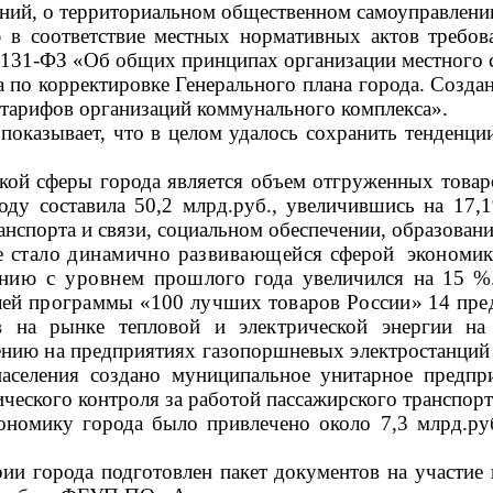
ний, о территориальном общественном самоуправлени
 в соответствие местных нормативных актов требов
№ 131-ФЗ «Об общих принципах организации местного 
а по корректировке Генерального плана города. Созда
 тарифов организаций коммунального комплекса».
показывает, что в целом удалось сохранить тенденци
кой сферы города является объем отгруженных товар
году составила 50,2 млрд.руб., увеличившись на 17
ранспорта и связи, социальном обеспечении, образован
ле стало динамично развивающейся
сферой экономики
ению с уровнем
прошлого года увеличился на 15 %.
лей программы «100 лучших товаров России» 14 пр
в на рынке тепловой и электрической энергии на 
ению на предприятиях газопоршневых электростанций
аселения создано муниципальное унитарное предпр
ческого контроля за работой пассажирского транспорт
номику города было привлечено около 7,3 млрд.руб
рии города подготовлен пакет документов на участи