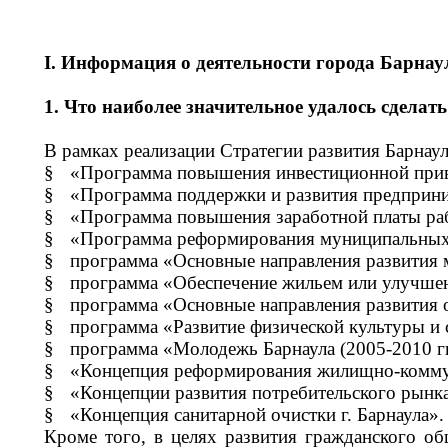
I
. Информация о деятельности города Барнаул
1. Что наиболее значительное удалось сделать
В рамках реализации Стратегии развития Барнау
§
«Программа повышения инвестиционной привл
§
«Программа поддержки и развития предприним
§
«Программа повышения заработной платы раб
§
«Программа реформирования муниципальных ф
§
программа «Основные направления развития м
§
программа «Обеспечение жильем или улучшен
§
программа «Основные направления развития о
§
программа «Развитие физической культуры и сп
§
программа «Молодежь Барнаула (2005-2010 гг
§
«Концепция реформирования жилищно-коммуна
§
«Концепции развития потребительского рынка 
§
«Концепция санитарной очистки г. Барнаула».
Кроме того, в целях развития гражданского о