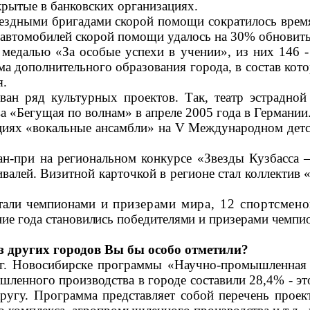
рытые в банковских организациях.
ездными бригадами скорой помощи сократилось время
5 автомобилей скорой помощи удалось на 30% обновить
медалью «За особые успехи в учении», из них 146 -
ма дополнительного образования города, в состав кот
я.
ван ряд культурных проектов. Так, театр эстрадно
а «Бегущая по волнам» в апреле 2005 года в Германии
циях «вокальные ансамбли» на
V
Международном детск
н-при на региональном конкурсе «Звезды Кузбасса 
валей. Визитной карточкой в регионе стал коллектив
стали чемпионами и
призерами мира, 12 спортсмен
ние года
становились победителями и призерами чемпио
из других городов Вы бы особо отметили?
в г. Новосибирске программы «Научно-промышленная
ленного производства в городе составили 28,4% - это
ругу. Программа представляет собой перечень прое