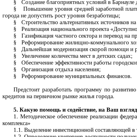
§
Создание благоприятных условий в Барнауле 
§
Повышение уровня средней заработной платы
города не допустить рост уровня безработицы;
§
Строительство альтернативных источников на 
§
Реализация национального проекта «Доступно
§
Газификация частного сектора и перевод на п
§
Реформирование жилищно-коммунального хоз
§
Дальнейшая модернизация скорой помощи и р
§
Увеличение количества мест в детских садах;
§
Обеспечение эффективности работы городског
§
Организация отдыха населения;
§
Реформирование муниципальных финансов.
Предстоит разработать программу по развити
кредитов на первичном рынке жилья города.
5. Какую помощь и содействие, на Ваш взгля
1. Методическое обеспечение реализации федер
комплекса»
1.1. Выделение инвестиционной составляющей в 
1.2. Определение критериев доступности получе