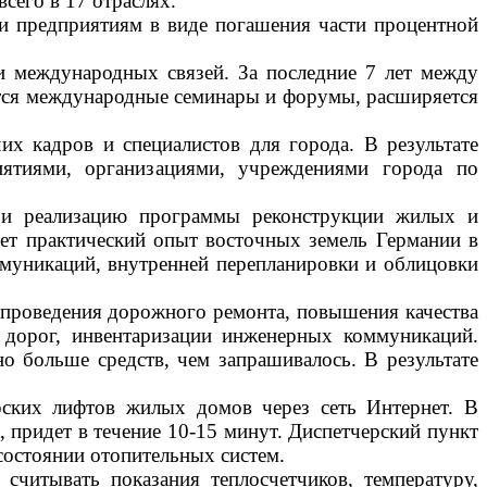
сего в 17 отраслях.
и предприятиям в виде погашения части процентной
и международных связей. За последние 7 лет между
ятся международные семинары и форумы, расширяется
х кадров и специалистов для города. В результате
иятиями, организациями, учреждениями города по
у и реализацию программы реконструкции жилых и
ет практический опыт восточных земель Германии в
ммуникаций, внутренней перепланировки и облицовки
 проведения дорожного ремонта, повышения качества
 дорог, инвентаризации инженерных коммуникаций.
но больше средств, чем запрашивалось. В результате
ирских лифтов жилых домов через сеть Интернет.
В
 придет в течение 10-15 минут. Диспетчерский пункт
состоянии отопительных систем.
читывать показания теплосчетчиков, температуру,