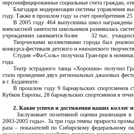
персонифицированные социальные счета граждан, отк
Благодаря модернизации системы управления вы
году. Также в прошлом году за счет приобретения 2
В 2005 году 464 выпускника школ награждены 
внеклассной занятости школьников развивалась систе
учреждениях занимается более 32 тыс. учащихс
Творческими коллективами города был реализо
конкурса-фестиваля детского и юношеского творчеств
Студия «Фа-Соль» получила Гран-при в номина
года.
Театр эстрадного танца «Хорошки» получил Гра
стало проведение двух региональных джазовых фести
в г. Будапеште.
В прошлом году 9 барнаульских спортсменов 
Кубков Европы, 28 барнаульских спортсменов в тече
2. Какие успехи и достижения ваших коллег 
Заслуживает позитивной оценки реализация 
2003-2005 годы». За три года темпы прироста промыш
раза – показателей по Сибирскому федеральному ок