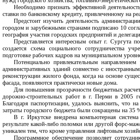
нужд городского хозяйства, топливно-энергетического
Необходимо признать эффективной деятельност
ставки по банковскому кредиту, привлеченному на р
Предстоит изучить деятельность администраци
городом и зарубежными странами подписано 10 согл
география участия городских предприятий и делегац
Представляется интересным опыт г. Сургута
по
создается схема социального сотрудничества уч
подготовке рабочих кадров на муниципальном уровн
Потенциально привлекательным направлением
административных зданий совместно с иностранным
реконструкции жилого фонда, когда на основе суще
фасада, появляются практически новые дома.
Для повышения прозрачности бюджетных расчето
дорожно-строительных работ в г. Перми в 2005 г
Благодаря паспортизации, удалось выяснить, что на
затраты городского бюджета были сокращены на 35 
В г. Иркутске внедрена компьютерная систем
результате какой-либо поломки или другой форс-маж
уникален тем, что кроме управления лифтовым хозяй
Программное обеспечение позволяет сотрудник