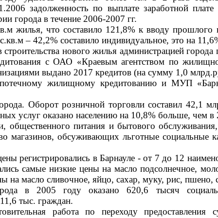
.2006 задолженность по выплате заработной плате с
и города в течение 2006-2007 гг.
кв.м жилья, что составило 121,8% к вводу прошлого
.кв.м – 42,2% составило индивидуальное, это на 11,6
 строительства нового жилья администрацией города
едитования с ОАО «Краевым агентством по жилищ
зациями выдано 2017 кредитов (на сумму 1,0 млрд.руб.
потечному жилищному кредитованию и МУП «Барнау
города.
Оборот розничной торговли составил 42,1 млр
ных услуг оказано населению на 10,8% больше, чем в 
и, общественного питания и бытового обслуживания,
тво магазинов, обсуживающих льготные социальные 
ены регистрировались в Барнауле - от 7 до 12 наиме
ались самые низкие цены на масло подсолнечное, мол
ы на масло сливочное, яйцо, сахар, муку, рис, пшено,
да в 2005 году оказано 620,6 тысяч социально-
11,6 тыс. граждан.
товительная работа по переходу предоставления 