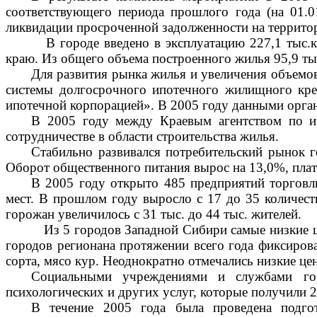
соответствующего периода прошлого года (на 01.01
ликвидации просроченной задолженности на территори
В городе введено в эксплуатацию 227,1 тыс.
краю. Из общего объема построенного жилья 95,9 тыс
Для развития рынка жилья и увеличения объемов
системы долгосрочного ипотечного жилищного кр
ипотечной корпорацией». В 2005 году данными органи
В 2005 году между Краевым агентством по и
сотрудничестве в области строительства жилья.
Стабильно развивался потребительский рынок 
Оборот общественного питания вырос на 13,0%, плат
В 2005 году открыто 485 предприятий
торговл
мест. В прошлом году выросло с 17 до 35 количес
горожан увеличилось с 31 тыс. до 44 тыс. жителей.
Из 5 городов Западной Сибири самые низкие ц
городов регионана протяжении всего года фиксиров
сорта, мясо кур. Неоднократно отмечались низкие цен
Социальными учреждениями и службами горо
психологических и других услуг, которые получили 2
В течение 2005 года была проведена подго