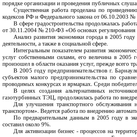
порядке организации и проведения публичных слуша
Существенная работа проделана по приведению
кодексов РФ и Федерального закона от 06.10.2003 
В сфере градостроительства продолжалась работ
от 30.11.2004 № 210-ФЗ «Об основах регулирования
Анализ развития экономики города в 2005 году 
деятельности, а также в социальной сфере.
Интегральным показателем развития экономичес
услуг собственными силами, его величина в 2005 
произошел в области оказания услуг, прежде всего т
В 2005 году предпринимательство
в г. Барнау
субъектов малого
предпринимательства по сравн
проводимых конкурсах и ярмарках.
Среди победите
В целях создания альтернативных источнико
газотурбинных ТЭЦ, продолжилась работа по внедр
Для улучшения транспортного обслуживания н
транспортом». Ведется работа по внедрению автомати
По предварительным данным в 2005 году в эко
составил около 9%.
Для активизации бизнес - процессов на террито