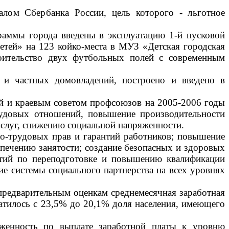
лом Сбербанка России, цель которого - льготное
раммы города введены в эксплуатацию
1-й пусковой
ей» на 123 койко-места в МУЗ «Детская городская
оительство двух футбольных полей с современным
 и частных домовладений, построено и введено в
ей и краевым советом профсоюзов на 2005-2006 годы
трудовых отношений, повышение производительности
услуг, снижению социальной напряженности.
о-трудовых прав и гарантий работников; повышение
еспечению занятости; создание безопасных и здоровых
иятий по переподготовке и повышению квалификации
е системы социального партнерства на всех уровнях
 предварительным оценкам среднемесячная заработная
атилось с 23,5% до 20,1% доля населения, имеющего
лженность по выплате заработной платы к уровню