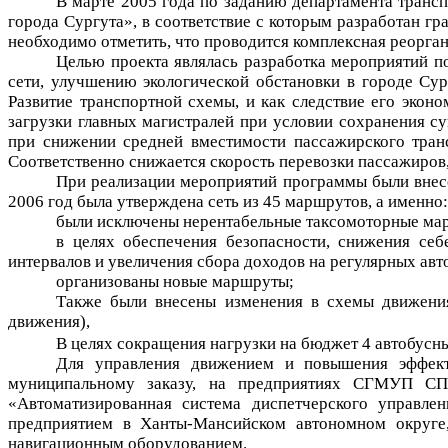
В марте 2005 года по заданию департамента транс
города Сургута», в соответствие с которым разработан г
необходимо отметить, что проводится комплексная реорга
Целью проекта являлась разработка мероприятий 
сети, улучшению экологической обстановки в городе Су
Развитие транспортной схемы, и как следствие его экон
загрузки главных магистралей при условии сохранения с
при снижении средней вместимости пассажирского транс
Соответственно снижается скорость перевозки пассажиров,
При реализации мероприятий программы были внесе
2006 год была утверждена сеть из 45 маршрутов, а именно:
были исключены нерентабельные таксомоторные ма
в целях обеспечения безопасности, снижения себ
интервалов и увеличения сбора доходов на регулярных а
организованы новые маршруты;
Также были внесены изменения в схемы движения
движения),
В целях сокращения нагрузки на бюджет 4 автобусн
Для управления движением и повышения эффекти
муниципальному заказу, на предприятиях СГМУП СП
«Автоматизированная система диспетчерского управл
предприятием в Ханты-Мансийском автономном округе
навигационным оборудованием.