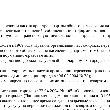
 перевозки пассажиров транспортом общего пользования па т
менениями отношений собственности и формирования ры
ентирующая транспортную деятельность, разрознена и 
ержден в 1969 году, Правила организации пассажирских пере
анспортного обслуживания населения департаментом был пр
ны нормативно-правовые акты:
следованию дорожных условий на маршрутах городского
ации маршрутных пассажирских автоперевозок транспор
ление администрации города от 06.02,2004 № 38);
ия маршрутных пассажирских автоперевозок транспортом о
нистрации города от 22.04.2004 № 105 «О проведении ко
рии города» (Постановление администрации города от 31.0
озволили в настоящее время создать прозрачные условия, 
вить услугу по перевозке пассажиров транспортом общего п