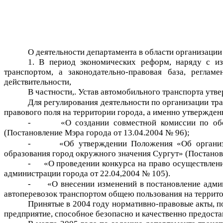
О деятельности департамента в области организации
1. В период экономических реформ, наряду с из
транспортом, а законодательно-правовая база, реглам
действительности,
В частности,. Устав автомобильного транспорта утв
Для регулирования деятельности по организации тр
правового поля на территории города, а именно утвержде
-
«О создании совместной комиссии по об
(Постановление Мэра города от 13.04.2004 № 96);
-
«Об утверждении Положения «Об организ
образования город окружного значения Сургут» (Постанов
-
«О проведении конкурса на право осуществлен
администрации города от 22.04,2004 № 105).
-
«О внесении изменений в постановление адми
автоперевозок транспортом общею пользования на террито
Принятые в 2004 году нормативно-правовые акты, п
предприятие, способное безопасно и качественно предоста