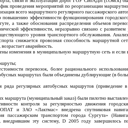
порта, связи и эксплуатации дорог ГОУ СибАДИ (г.Омск) 
рафик проведения мероприятий по реорганизации маршрутно
низация всего маршрутного регулярного пассажирского авт
по повышению эффективности функционирования городского
ргуте, а также обоснования распределения объемов пере
омической эффективности, неразрывно связано с развитием
уществующего уровня транспортного обслуживания. Анали
порта снижается провозная способность маршрутной сети
 возрастает аварийность.
ны изменения в муниципальную маршрутную сеть и если в 
ршруты;
естоимости перевозок, более
рационального использовани
втобусных маршрутах были объединены дублирующие (в боль
 ряда регулярных автобусных маршрутов (приведение в 
ых маршрута (муниципальный заказ) были пилотно выставлен
вности контроля за регулярностью движения городски
ОПАТ и ЗАО «Лактмас» внедрена спутниковая навига
ения пассажирским транспортом города Сургута» (Нав
, внедрившим эту систему,
D
2005 году завершилось п