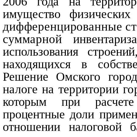
2006 года на террит
имущество физических 
дифференцированные ста
суммарной
инвентари
использования строен
находящихся в собств
Решение Омского
горо
налоге на территории г
которым при расчете
процентные доли
примен
отношении налоговой б