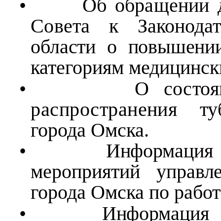
•
Об обращении д
Совета к Законода
области о повышен
категориям медицинск
•
О состо
распространения т
города Омска.
•
Информац
мероприятий управл
города Омска по рабо
•
Информац