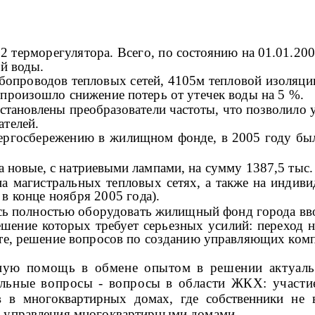
2 терморегулятора. Всего,
по состоянию на 01.01.200
й воды.
бопроводов тепловых сетей, 4105м тепловой изоляции
произошло снижение по­терь от утечек воды на 5 %.
становлены преобразовате­ли частоты, что позволило
ателей.
ергосбережению в жилищ­
ном фонде, в 2005 году был
а новые, с натриевыми
лампами, на сумму 1387,5 тыс. 
на магистральных тепловых
сетях, а также на индив
 в конце ноября 2005 го
да).
сь полностью оборудовать жилищный фонд города вв
шение которых требует серь­
езных усилий: переход 
рте, решение вопросов по созданию управляющих ком
ьную помощь в обмене опытом в решении актуал
альные вопросы - вопросы в области ЖКХ: участи
 в многоквартирных домах, где собст
венники не 
 управления многоквартирными домами.