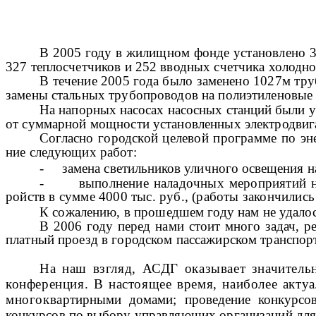
В 2005 году в жилищном фонде установлено 3
327 теплосчетчиков и 252 вводных счетчика холодно
В течение 2005 года было заменено 1027м тру
замены стальных трубопроводов на полиэтиленовые 
На напорных насосах насосных станций были у
от суммарной мощности установленных электродвиг
Согласно городской целевой программе по эн
ние следующих работ:
-
замена светильников уличного освещения н
-
выполнение наладочных мероприятий 
ройств в сумме 4000 тыс. руб., (работы закончились
К сожалению, в прошедшем году нам не удало
В 2006 году перед нами стоит много задач, ре
платный проезд в городском пассажирском транспо
На наш взгляд, АСДГ оказывает значител
конференция. В настоящее время, наиболее акту
многоквар
тирными домами; проведение конкурсов
конкурсов по вы­
бору управляющих организаций для