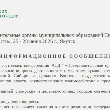
КИХ
 ГОРОДОВ
тельные органы муниципальных образований Сиб
ти», 25 - 28 июня 2026 г., Якутск
И Н Ф О Р М А Ц И О Н Н О Е С О О Б Щ Е Н И 
е состоялась конференция АСДГ «Представительные о
альные вопросы деятельности» с участием руководите
ваний Сибири и Дальнего Востока; государствен
рганов власти, осуществляющих взаимодействие с пре
иацией сибирских и дальневосточных городов совмест
следующие вопросы:
ов местного самоуправления в свете реализации Федер