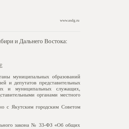
www.asdg.ru
ири и Дальнего Востока:
Е
рганы муниципальных образований
лей и депутатов представительных
ных и муниципальных служащих,
дставительными органами местного
но c Якутским городским Советом
ального закона № 33-ФЗ «Об общих